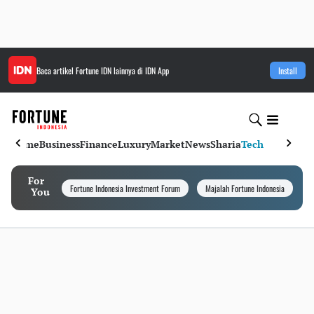
Baca artikel
Fortune IDN
lainnya di IDN App
Install
Home
Business
Finance
Luxury
Market
News
Sharia
Tech
For
Fortune Indonesia Investment Forum
Majalah Fortune Indonesia
I
You