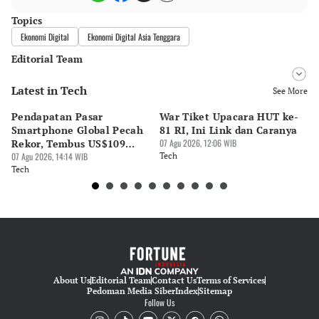
Topics
Ekonomi Digital
Ekonomi Digital Asia Tenggara
Editorial Team
Latest in Tech
Editor
See More
Bonardo Maulana
Pendapatan Pasar
War Tiket Upacara HUT ke-
Tr
Editor
Smartphone Global Pecah
81 RI, Ini Link dan Caranya
Pe
Luky Maulana Firmansyah
Rekor, Tembus US$109
07 Agu 2026, 12:06 WIB
BA
Miliar
07 Agu 2026, 14:14 WIB
Tech
S
07 
Tech
Te
About Us
Editorial Team
Contact Us
Terms of Services
Pedoman Media Siber
Index
Sitemap
Follow Us