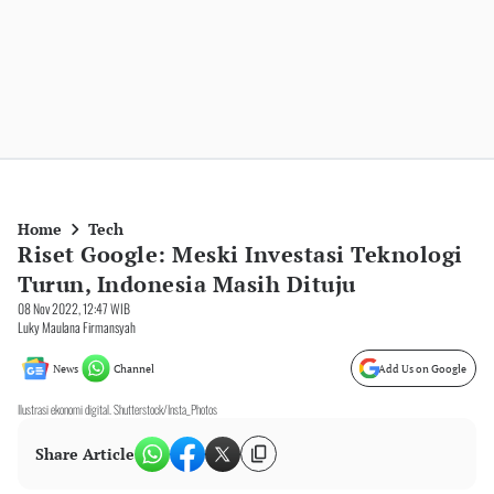
Home
Tech
Riset Google: Meski Investasi Teknologi
Turun, Indonesia Masih Dituju
08 Nov 2022, 12:47 WIB
Luky Maulana Firmansyah
News
Channel
Add Us on Google
Ilustrasi ekonomi digital. Shutterstock/Insta_Photos
Share Article