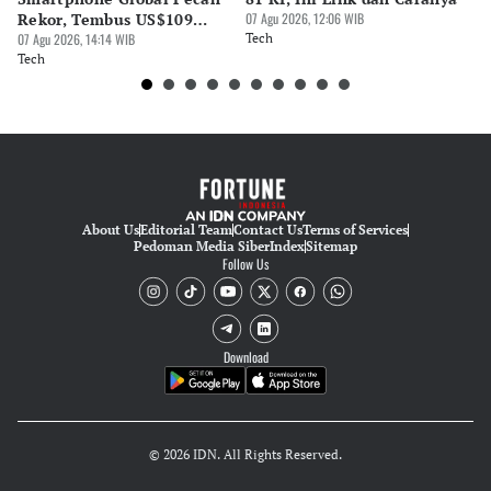
Ekarina .
Rekor, Tembus US$109
07 Agu 2026, 12:06 WIB
BA
Miliar
07 Agu 2026, 14:14 WIB
Tech
S
07 
Tech
Te
About Us
Editorial Team
Contact Us
Terms of Services
Pedoman Media Siber
Index
Sitemap
Follow Us
Download
© 2026 IDN. All Rights Reserved.