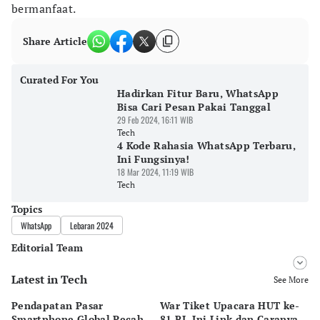
bermanfaat.
Share Article
Curated For You
Hadirkan Fitur Baru, WhatsApp
Bisa Cari Pesan Pakai Tanggal
29 Feb 2024, 16:11 WIB
Tech
4 Kode Rahasia WhatsApp Terbaru,
Ini Fungsinya!
18 Mar 2024, 11:19 WIB
Tech
Topics
WhatsApp
Lebaran 2024
Editorial Team
Latest in Tech
Editor
See More
Bayu Satito
Pendapatan Pasar
War Tiket Upacara HUT ke-
Tr
Editor
Smartphone Global Pecah
81 RI, Ini Link dan Caranya
Pe