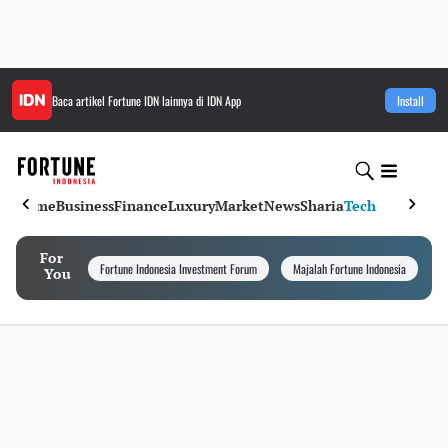
Baca artikel
Fortune IDN
lainnya di IDN App
Install
Home
Business
Finance
Luxury
Market
News
Sharia
Tech
For
Fortune Indonesia Investment Forum
Majalah Fortune Indonesia
I
You