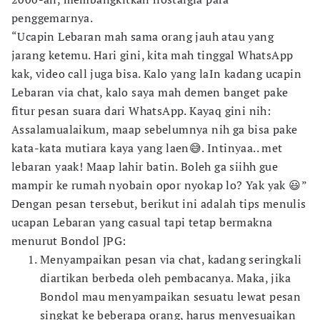
penggemarnya.
“Ucapin Lebaran mah sama orang jauh atau yang
jarang ketemu. Hari gini, kita mah tinggal WhatsApp
kak, video call juga bisa. Kalo yang laIn kadang ucapin
Lebaran via chat, kalo saya mah demen banget pake
fitur pesan suara dari WhatsApp. Kayaq gini nih:
Assalamualaikum, maap sebelumnya nih ga bisa pake
kata-kata mutiara kaya yang laen😅. Intinyaa.. met
lebaran yaak! Maap lahir batin. Boleh ga siihh gue
mampir ke rumah nyobain opor nyokap lo? Yak yak 😃”
Dengan pesan tersebut, berikut ini adalah tips menulis
ucapan Lebaran yang casual tapi tetap bermakna
menurut Bondol JPG:
Menyampaikan pesan via chat, kadang seringkali
diartikan berbeda oleh pembacanya. Maka, jika
Bondol mau menyampaikan sesuatu lewat pesan
singkat ke beberapa orang, harus menyesuaikan