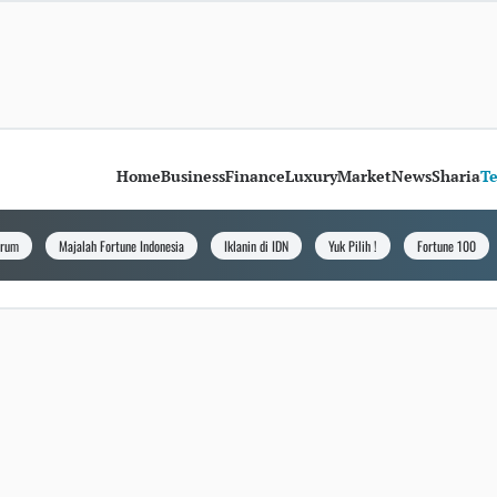
Home
Business
Finance
Luxury
Market
News
Sharia
T
orum
Majalah Fortune Indonesia
Iklanin di IDN
Yuk Pilih !
Fortune 100