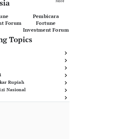
sia
More
tune
Pembicara
nt Forum
Fortune
Investment Forum
ng Topics
i
ukar Rupiah
izi Nasional