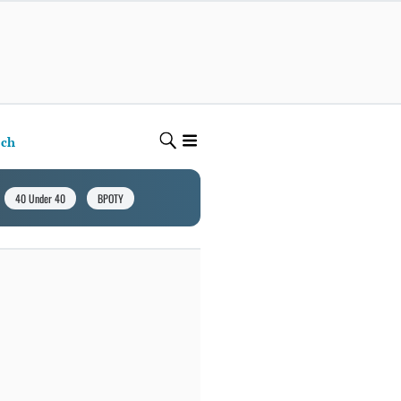
ech
40 Under 40
BPOTY