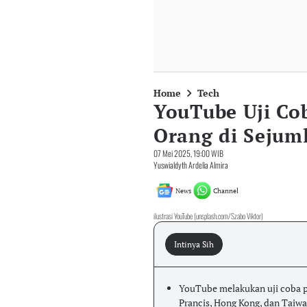
Home
Tech
YouTube Uji Co
Orang di Sejum
07 Mei 2025, 19:00 WIB
Yuswialdyth Ardelia Almira
News
Channel
ilustrasi YouTube (unsplash.com/Szabo Viktor)
Intinya Sih
YouTube melakukan uji coba p
Prancis, Hong Kong, dan Taiwa