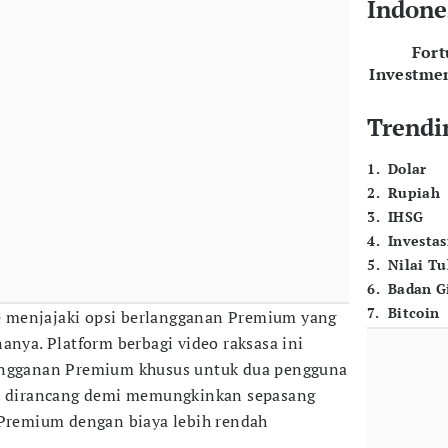
Indone
For
Investme
Trendi
1
.
Dolar
2
.
Rupiah
3
.
IHSG
4
.
Investas
5
.
Nilai T
6
.
Badan G
7
.
Bitcoin
 menjajaki opsi berlangganan Premium yang
anya. Platform berbagi video raksasa ini
angganan Premium khusus untuk dua pengguna
ni dirancang demi memungkinkan sepasang
 Premium dengan biaya lebih rendah