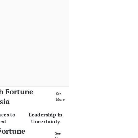
h Fortune
See
sia
More
aces to
Leadership in
est
Uncertainty
Fortune
See