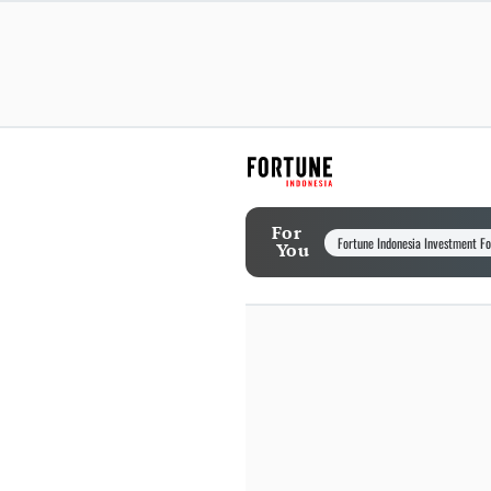
For
Fortune Indonesia Investment F
You