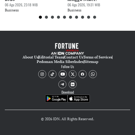
06 Agu 2026, 23:18 WIB
06 Agu 2026, 19:31 WIB
06 
Business
Business
Bu
About Us
Editorial Team
Contact Us
Terms of Services
Pedoman Media Siber
Index
Sitemap
Follow Us
Download
© 2026 IDN. All Rights Reserved.