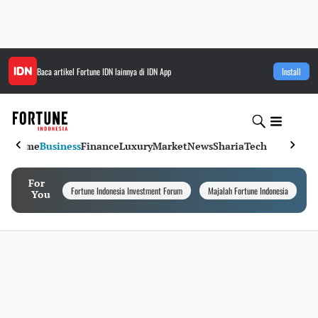
Baca artikel
Fortune IDN
lainnya di IDN App
Install
Home
Business
Finance
Luxury
Market
News
Sharia
Tech
For
Fortune Indonesia Investment Forum
Majalah Fortune Indonesia
I
You