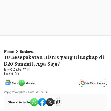
Home
Business
10 Kesepakatan Bisnis yang Diungkap di
B20 Summit, Apa Saja?
18 Nov 2022, 08:17 WIB
Tanayastri Dini
News
Channel
Add Us on Google
Integrity and compliance task force B20/Dok BCA
Share Article