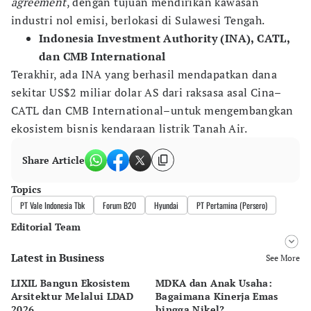
agreement
, dengan tujuan mendirikan kawasan
industri nol emisi, berlokasi di Sulawesi Tengah.
Indonesia Investment Authority (INA), CATL,
dan CMB International
Terakhir, ada INA yang berhasil mendapatkan dana
sekitar US$2 miliar dolar AS dari raksasa asal Cina–
CATL dan CMB International–untuk mengembangkan
ekosistem bisnis kendaraan listrik Tanah Air.
Share Article
Topics
PT Vale Indonesia Tbk
Forum B20
Hyundai
PT Pertamina (Persero)
Editorial Team
Latest in Business
Editor
See More
Ekarina .
LIXIL Bangun Ekosistem
MDKA dan Anak Usaha:
W
Editor
Arsitektur Melalui LDAD
Bagaimana Kinerja Emas
La
Tanayastri Dini
2026
hingga Nikel?
Ru