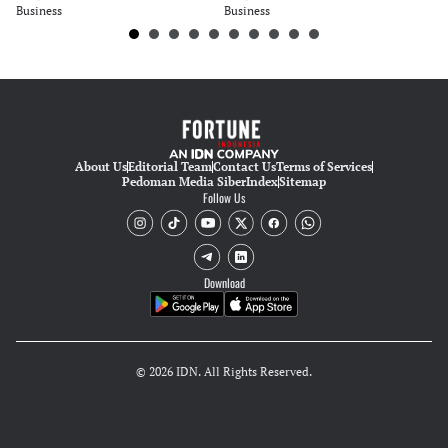
Business
Business
Bu
About Us
Editorial Team
Contact Us
Terms of Services
Pedoman Media Siber
Index
Sitemap
Follow Us
Download
© 2026 IDN. All Rights Reserved.