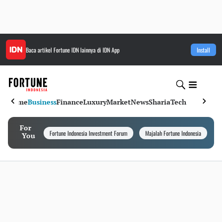
Baca artikel
Fortune IDN
lainnya di IDN App
Install
Home
Business
Finance
Luxury
Market
News
Sharia
Tech
For
Fortune Indonesia Investment Forum
Majalah Fortune Indonesia
I
You