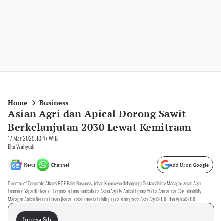
Home
Business
Asian Agri dan Apical Dorong Sawit
Berkelanjutan 2030 Lewat Kemitraan
17 Mar 2025, 10:47 WIB
Eko Wahyudi
News
Channel
Add Us on Google
Director of Corporate Affairs RGE Palm Business, Johan Kurniawan didampingi Sustainability Manager Asian Agri
Leonardo Yapardi, Head of Corporate Communications Asian Agri & Apical Prama Yudha Amdan dan Sustainability
Manager Apical Hendra Hosea (kanan) dalam media briefing update progress AsianAgri2030 dan Apical2030.
Intinya Sih