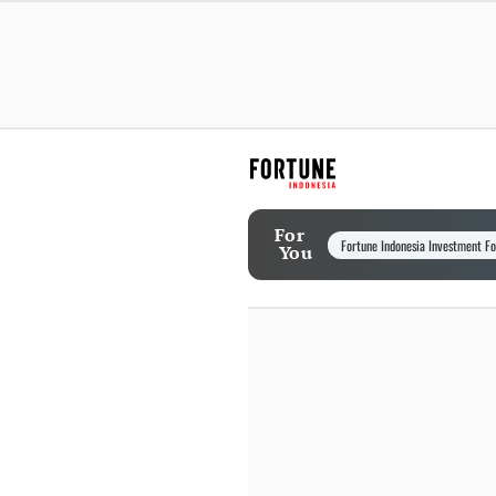
For
Fortune Indonesia Investment F
You