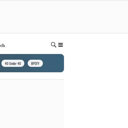
ech
40 Under 40
BPOTY