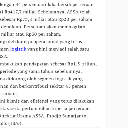
 dengan 44 persen dari laba bersih perseroan
i Rp417,7 miliar. Sebelumnya, ASSA telah
sebesar Rp73,8 miliar atau Rp20 per saham
an demikian, Perseroan akan membagikan
 miliar atau Rp30 per saham.
ng oleh kinerja operasional yang terus
egmen
logistik
yang kini menjadi salah satu
SSA.
embukukan pendapatan sebesar Rp1,5 triliun,
 periode yang sama tahun sebelumnya.
ma didorong oleh segmen logistik yang
nan dan berkontribusi sekitar 45 persen
rseroan.
ni bisnis dan efisiensi yang terus dilakukan
litas serta pertumbuhan kinerja perseroan
Direktur Utama ASSA, Prodjo Sunarjanto,
mis (18/6).