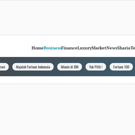
Home
Business
Finance
Luxury
Market
News
Sharia
T
orum
Majalah Fortune Indonesia
Iklanin di IDN
Yuk Pilih !
Fortune 100