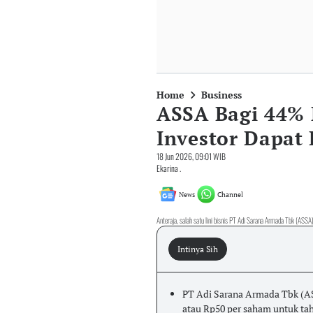
Home
Business
ASSA Bagi 44% 
Investor Dapat
18 Jun 2026, 09:01 WIB
Ekarina .
News
Channel
Anteraja, salah satu lini bisnis PT Adi Sarana Armada Tbk (ASSA)
Intinya Sih
PT Adi Sarana Armada Tbk (A
atau Rp50 per saham untuk tah