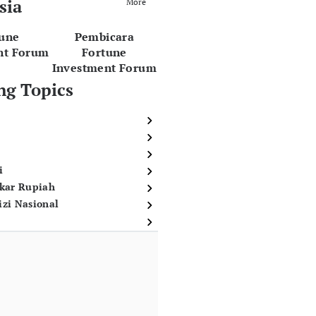
sia
More
tune
Pembicara
nt Forum
Fortune
Investment Forum
ng Topics
i
ukar Rupiah
izi Nasional