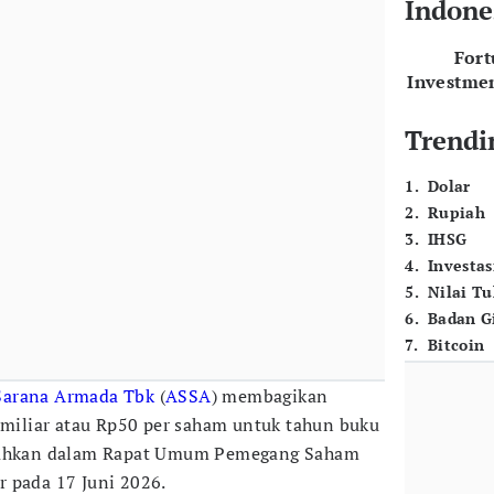
Indone
For
Investme
Trendi
1
.
Dolar
2
.
Rupiah
3
.
IHSG
4
.
Investas
5
.
Nilai T
6
.
Badan G
7
.
Bitcoin
Sarana Armada Tbk
(
ASSA
) membagikan
 miliar atau Rp50 per saham untuk tahun buku
isahkan dalam Rapat Umum Pemegang Saham
 pada 17 Juni 2026.