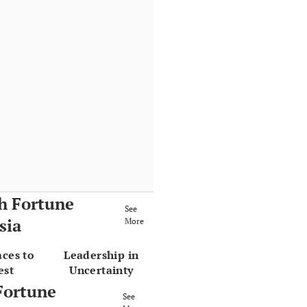
h Fortune
See
sia
More
aces to
Leadership in
est
Uncertainty
Fortune
See