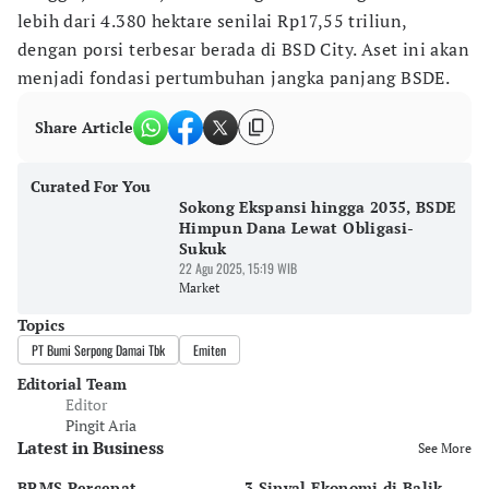
lebih dari 4.380 hektare senilai Rp17,55 triliun,
dengan porsi terbesar berada di BSD City. Aset ini akan
menjadi fondasi pertumbuhan jangka panjang BSDE.
Share Article
Curated For You
Sokong Ekspansi hingga 2035, BSDE
Himpun Dana Lewat Obligasi-
Sukuk
22 Agu 2025, 15:19 WIB
Market
Topics
PT Bumi Serpong Damai Tbk
Emiten
Editorial Team
Editor
Pingit Aria
Latest in Business
See More
BRMS Percepat
3 Sinyal Ekonomi di Balik
M