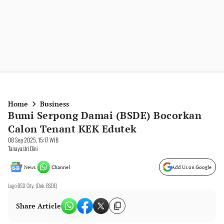
Home
Business
Bumi Serpong Damai (BSDE) Bocorkan
Calon Tenant KEK Edutek
08 Sep 2025, 15:17 WIB
Tanayastri Dini
News
Channel
Add Us on Google
Logo BSD City. (Dok. BSDE)
Share Article