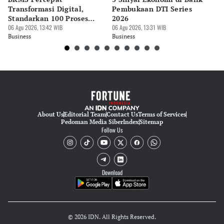
Transformasi Digital,
Pembukaan DTI Series
EV
Standarkan 100 Proses
2026
Me
Bisnis
06 Agu 2026, 13:42 WIB
06 Agu 2026, 13:31 WIB
06 
Business
Business
Bu
About Us
Editorial Team
Contact Us
Terms of Services
Pedoman Media Siber
Index
Sitemap
Follow Us
Download
© 2026 IDN. All Rights Reserved.