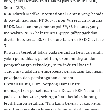
hub," jelas Hermawan dalam paparan publik BSDE,
Senin (8/9).
KEK Edutek Medika Internasional Banten yang berada
di bawah naungan PT Surya Inter Wisesa, anak usaha
BSDE. Luas tanahnya mencapai 59,68 hektare, yang
mencakup 28,83 hektare area
green office park
dan
digital hub; serta 30,85 hektare lahan di BSD City fase
3.
Kawasan tersebut fokus pada sejumlah kegiatan usaha,
yakni pendidikan, penelitian, ekonomi digital dan
pengembangan teknologi, serta industri kreatif.
Tujuannya adalah mempercepat penciptaan lapangan
pekerjaan dan pembangunan ekonomi.
Untuk KEK itu, Bumi Serpong Damai baru
mendapatkan persetujuan dari Dewan KEK Nasional
pada Oktober 2024, sehingga baru berjalan kurang
lebih hampir setahun. "Tim kami bekerja cukup keras
untuk mengundang investor-investor dari luar yang