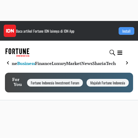
Baca artikel
Fortune IDN
lainnya di IDN App
Install
Home
Business
Finance
Luxury
Market
News
Sharia
Tech
For
Fortune Indonesia Investment Forum
Majalah Fortune Indonesia
I
You