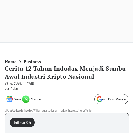
Home
Business
Cerita 12 Tahun Indodax Menjadi Sumbu
Awal Industri Kripto Nasional
24 Feb 2026, 11:17 WIB
Evan Yulian
News
Channel
Add Us on Google
CEO & Co-founder Indodax, William Sutanto (kanan) (Fortune Indonesia/Herka Yanis)
Intinya Sih