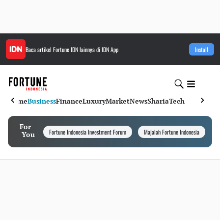
Baca artikel
Fortune IDN
lainnya di IDN App
Install
Home
Business
Finance
Luxury
Market
News
Sharia
Tech
For
Fortune Indonesia Investment Forum
Majalah Fortune Indonesia
I
You