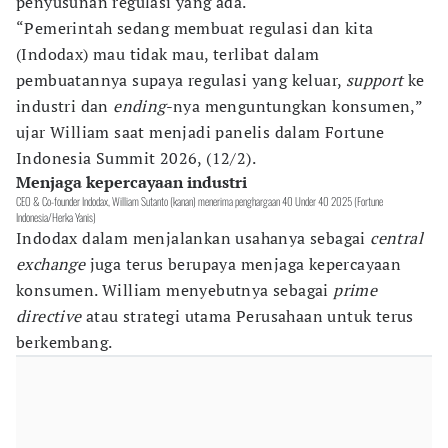
penyusunan regulasi yang ada.
“Pemerintah sedang membuat regulasi dan kita
(Indodax) mau tidak mau, terlibat dalam
pembuatannya supaya regulasi yang keluar,
support
ke
industri dan
ending
-nya menguntungkan konsumen,”
ujar William saat menjadi panelis dalam Fortune
Indonesia Summit 2026, (12/2).
Menjaga kepercayaan industri
CEO & Co-founder Indodax, William Sutanto (kanan) menerima penghargaan 40 Under 40 2025 (Fortune
Indonesia/Herka Yanis)
Indodax dalam menjalankan usahanya sebagai
central
exchange
juga terus berupaya menjaga kepercayaan
konsumen. William menyebutnya sebagai
prime
directive
atau strategi utama Perusahaan untuk terus
berkembang.