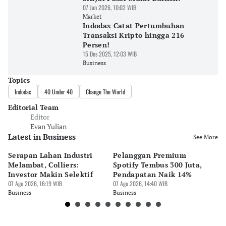
07 Jan 2026, 10:02 WIB
Market
Indodax Catat Pertumbuhan
Transaksi Kripto hingga 216
Persen!
15 Des 2025, 12:03 WIB
Business
Topics
Indodax
40 Under 40
Change The World
Editorial Team
Editor
Evan Yulian
Latest in Business
See More
Serapan Lahan Industri
Pelanggan Premium
Pe
Melambat, Colliers:
Spotify Tembus 300 Juta,
F&
Investor Makin Selektif
Pendapatan Naik 14%
Or
07 Agu 2026, 16:19 WIB
07 Agu 2026, 14:40 WIB
07 
Business
Business
Bu