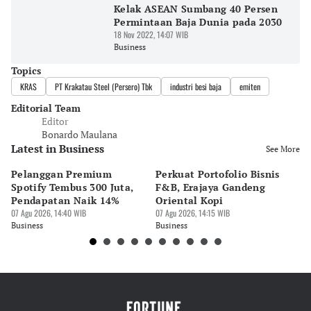
Kelak ASEAN Sumbang 40 Persen
Permintaan Baja Dunia pada 2030
18 Nov 2022, 14:07 WIB
Business
Topics
KRAS
PT Krakatau Steel (Persero) Tbk
industri besi baja
emiten
Editorial Team
Editor
Bonardo Maulana
Latest in Business
See More
Pelanggan Premium
Perkuat Portofolio Bisnis
Pe
Spotify Tembus 300 Juta,
F&B, Erajaya Gandeng
K
Pendapatan Naik 14%
Oriental Kopi
G
07 Agu 2026, 14:40 WIB
07 Agu 2026, 14:15 WIB
di
07 
Business
Business
Bu