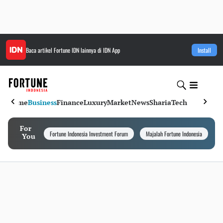
Baca artikel
Fortune IDN
lainnya di IDN App
Install
Home
Business
Finance
Luxury
Market
News
Sharia
Tech
For
Fortune Indonesia Investment Forum
Majalah Fortune Indonesia
I
You