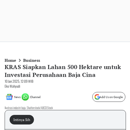
Home
Business
KRAS Siapkan Lahan 500 Hektare untuk
Investasi Perusahaan Baja Cina
10 Jun 2025, 12:09 WIB
Eko Wahyudi
News
Channel
Add Us on Google
Ilustrasi industri baja. Shutterstock/ABCDStock
Intinya Sih