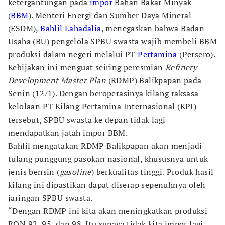
ketergantungan pada
impor
Bahan Bakar Minyak
(
BBM
). Menteri Energi dan Sumber Daya Mineral
(ESDM),
Bahlil Lahadalia
, menegaskan bahwa Badan
Usaha (BU) pengelola SPBU swasta wajib membeli BBM
produksi dalam negeri melalui PT
Pertamina
(Persero).
Kebijakan ini menguat seiring peresmian
Refinery
Development Master Plan
(RDMP) Balikpapan pada
Senin (12/1). Dengan beroperasinya kilang raksasa
kelolaan PT Kilang Pertamina Internasional (KPI)
tersebut, SPBU swasta ke depan tidak lagi
mendapatkan jatah impor BBM.
Bahlil mengatakan RDMP Balikpapan akan menjadi
tulang punggung pasokan nasional, khususnya untuk
jenis bensin (
gasoline
) berkualitas tinggi. Produk hasil
kilang ini dipastikan dapat diserap sepenuhnya oleh
jaringan SPBU swasta.
“Dengan RDMP ini kita akan meningkatkan produksi
RON 92, 95, dan 98. Itu supaya tidak kita impor lagi.