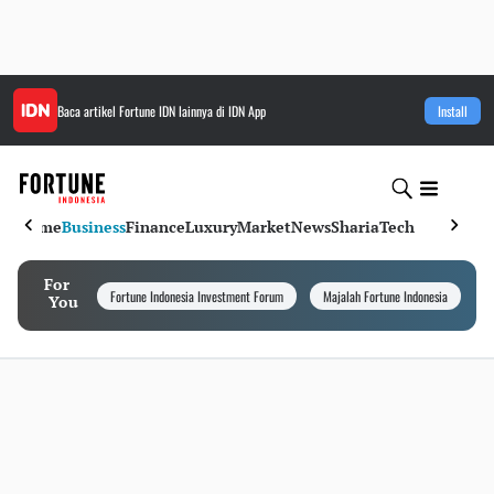
Baca artikel
Fortune IDN
lainnya di IDN App
Install
Home
Business
Finance
Luxury
Market
News
Sharia
Tech
For
Fortune Indonesia Investment Forum
Majalah Fortune Indonesia
I
You