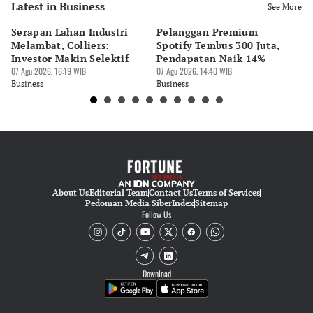
Latest in Business
See More
Serapan Lahan Industri
Pelanggan Premium
Pe
Melambat, Colliers:
Spotify Tembus 300 Juta,
F&
Investor Makin Selektif
Pendapatan Naik 14%
Or
07 Agu 2026, 16:19 WIB
07 Agu 2026, 14:40 WIB
07 
Business
Business
Bu
About Us
Editorial Team
Contact Us
Terms of Services
Pedoman Media Siber
Index
Sitemap
Follow Us
Download