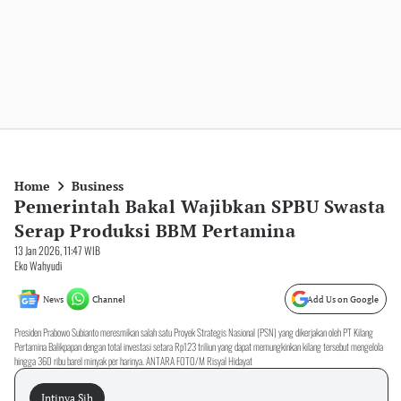
Home
Business
Pemerintah Bakal Wajibkan SPBU Swasta
Serap Produksi BBM Pertamina
13 Jan 2026, 11:47 WIB
Eko Wahyudi
News
Channel
Add Us on Google
Presiden Prabowo Subianto meresmikan salah satu Proyek Strategis Nasional (PSN) yang dikerjakan oleh PT Kilang
Pertamina Balikpapan dengan total investasi setara Rp123 triliun yang dapat memungkinkan kilang tersebut mengelola
hingga 360 ribu barel minyak per harinya. ANTARA FOTO/M Risyal Hidayat
Intinya Sih