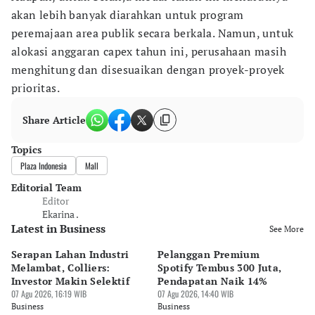
akan lebih banyak diarahkan untuk program
peremajaan area publik secara berkala. Namun, untuk
alokasi anggaran capex tahun ini, perusahaan masih
menghitung dan disesuaikan dengan proyek-proyek
prioritas.
Share Article
Topics
Plaza Indonesia
Mall
Editorial Team
Editor
Ekarina .
Latest in Business
See More
Serapan Lahan Industri
Pelanggan Premium
Pe
Melambat, Colliers:
Spotify Tembus 300 Juta,
F&
Investor Makin Selektif
Pendapatan Naik 14%
Or
07 Agu 2026, 16:19 WIB
07 Agu 2026, 14:40 WIB
07 
Business
Business
Bu