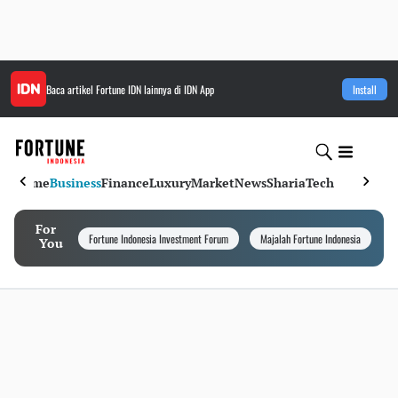
Baca artikel
Fortune IDN
lainnya di IDN App
Install
Home
Business
Finance
Luxury
Market
News
Sharia
Tech
For
Fortune Indonesia Investment Forum
Majalah Fortune Indonesia
I
You