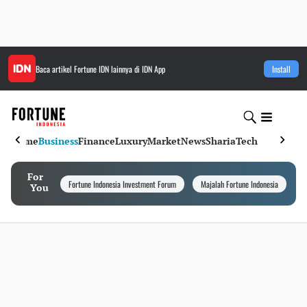
Baca artikel
Fortune IDN
lainnya di IDN App
Install
Home
Business
Finance
Luxury
Market
News
Sharia
Tech
For
Fortune Indonesia Investment Forum
Majalah Fortune Indonesia
I
You