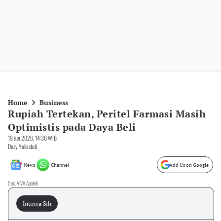
Home
Business
Rupiah Tertekan, Peritel Farmasi Masih
Optimistis pada Daya Beli
19 Jun 2026, 14:30 WIB
Desy Yuliastuti
News
Channel
Add Us on Google
Dok. VIVA Apotek
Intinya Sih