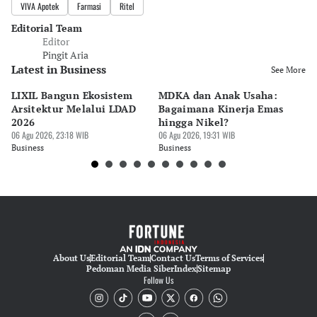
VIVA Apotek
Farmasi
Ritel
Editorial Team
Editor
Pingit Aria
Latest in Business
See More
LIXIL Bangun Ekosistem
MDKA dan Anak Usaha:
W
Arsitektur Melalui LDAD
Bagaimana Kinerja Emas
La
2026
hingga Nikel?
Ru
06 Agu 2026, 23:18 WIB
06 Agu 2026, 19:31 WIB
06 
Business
Business
Bu
About Us
Editorial Team
Contact Us
Terms of Services
Pedoman Media Siber
Index
Sitemap
Follow Us