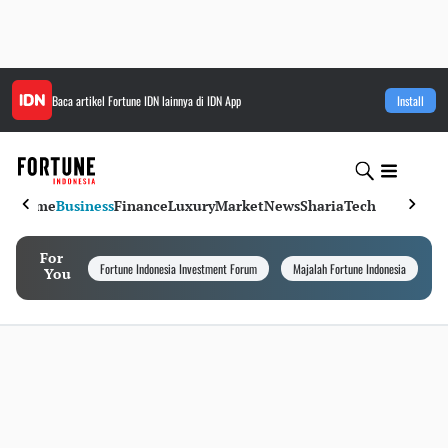
Baca artikel
Fortune IDN
lainnya di IDN App
Install
Home
Business
Finance
Luxury
Market
News
Sharia
Tech
For
Fortune Indonesia Investment Forum
Majalah Fortune Indonesia
I
You