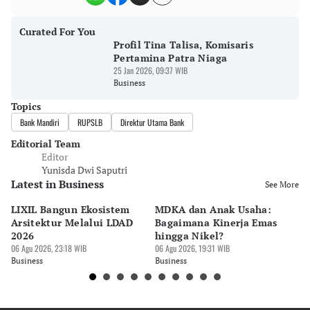
Curated For You
Profil Tina Talisa, Komisaris
Pertamina Patra Niaga
25 Jan 2026, 09:37 WIB
Business
Topics
Bank Mandiri
RUPSLB
Direktur Utama Bank
Editorial Team
Editor
Yunisda Dwi Saputri
Latest in Business
See More
LIXIL Bangun Ekosistem
MDKA dan Anak Usaha:
W
Arsitektur Melalui LDAD
Bagaimana Kinerja Emas
La
2026
hingga Nikel?
Ru
06 Agu 2026, 23:18 WIB
06 Agu 2026, 19:31 WIB
06 
Business
Business
Bu