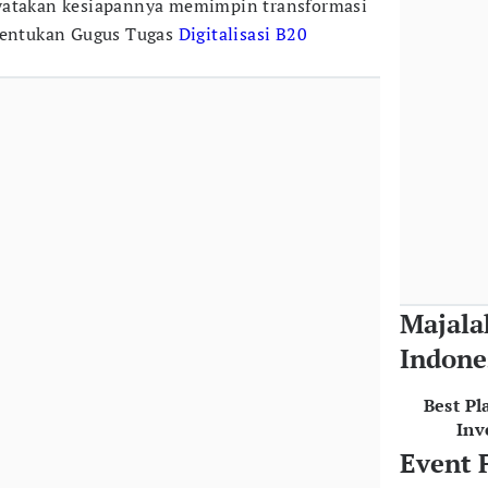
yatakan kesiapannya memimpin transformasi
mbentukan Gugus Tugas
Digitalisasi
B20
Majala
Indone
Best Pl
Inv
Event 