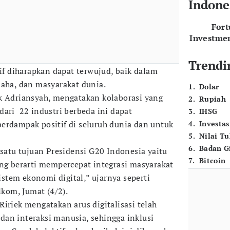
Indone
For
Investme
Trendi
sif diharapkan dapat terwujud, baik dalam
saha, dan masyarakat dunia.
1
.
Dolar
k Adriansyah, mengatakan kolaborasi yang
2
.
Rupiah
dari 22 industri berbeda ini dapat
3
.
IHSG
erdampak positif di seluruh dunia dan untuk
4
.
Investas
5
.
Nilai T
6
.
Badan G
 satu tujuan Presidensi G20 Indonesia yaitu
7
.
Bitcoin
ang berarti mempercepat integrasi masyarakat
tem ekonomi digital,” ujarnya seperti
lkom, Jumat (4/2).
iriek mengatakan arus digitalisasi telah
an interaksi manusia, sehingga inklusi