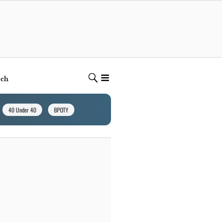
ech
40 Under 40
BPOTY