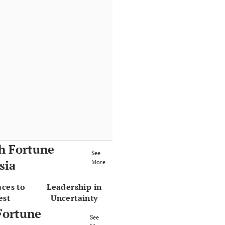
h Fortune
See
sia
More
aces to
Leadership in
est
Uncertainty
Fortune
See