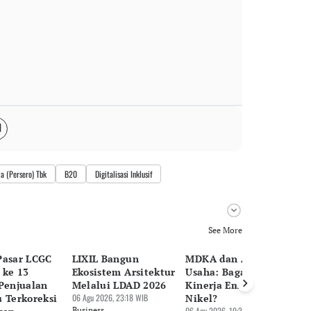
a (Persero) Tbk
B20
Digitalisasi Inklusif
See More
Pasar LCGC
LIXIL Bangun
MDKA dan Anak
W
 ke 13
Ekosistem Arsitektur
Usaha: Bagaimana
Ka
 Penjualan
Melalui LDAD 2026
Kinerja Emas hingga
Rp
 Terkoreksi
06 Agu 2026, 23:18 WIB
Nikel?
Se
Business
06 Agu 2026, 19:31 WIB