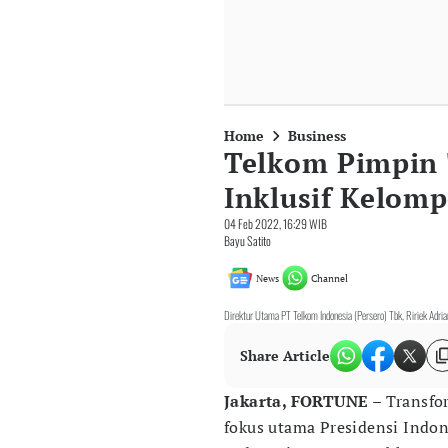
Home
Business
Telkom Pimpin T
Inklusif Kelomp
04 Feb 2022, 16:29 WIB
Bayu Satito
News
Channel
Direktur Utama PT Telkom Indonesia (Persero) Tbk, Ririek Adria
Share Article
Jakarta, FORTUNE
– Transfor
fokus utama Presidensi Indo