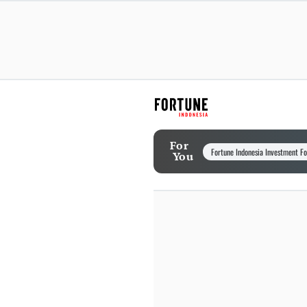
For
Fortune Indonesia Investment F
You