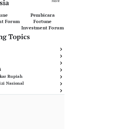
sia
More
tune
Pembicara
nt Forum
Fortune
Investment Forum
ng Topics
i
ukar Rupiah
izi Nasional