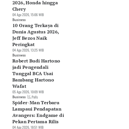
2026, Honda hingga
Chery
04 Agu 2026, 15:06 WIB
Business
10 Orang Terkaya di
Dunia Agustus 2026,
Jeff Bezos Naik
Peringkat
04 Agu 2026, 13:25 WIB
Business
Robert Budi Hartono
jadi Pengendali
Tunggal BCA Usai
Bambang Hartono
Wafat
05 Agu 2026, 10:09 WIB
Polls
Business
Spider-Man Terbaru
MPP Berhasil
Menkeu Tunda Pajak
OKAS Kantongi
Lampaui Pendapatan
ntongi Laba
Pedagang
Kontrak Total US$
Avangers: Endgame di
123 Miliar
Marketplace hingga
Juta, Jangka Waktu
Pekan Pertama Rilis
telah Rugi Tahun
November 2026
hingga 2030
04 Agu 2026, 18:51 WIB
06 Agu 2026, 17:03 WIB
06 Agu 2026, 16:37 WIB