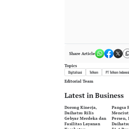
Share Article
Topics
Digitalisasi
Telkom
PT Telkom Indonesi
Editorial Team
Latest in Business
Editor
Bayu Satito
Dorong Kinerja,
Pangsa 
Editor
Daihatsu Rilis
Menciut
Ekarina .
Gebyar Merdeka dan
Persen,
Fasilitas Layanan
Daihatsu