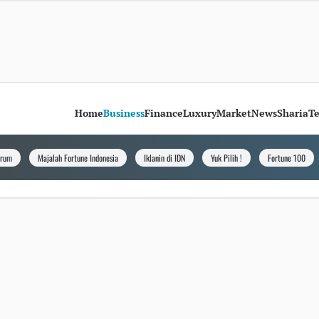
Home
Business
Finance
Luxury
Market
News
Sharia
T
orum
Majalah Fortune Indonesia
Iklanin di IDN
Yuk Pilih !
Fortune 100