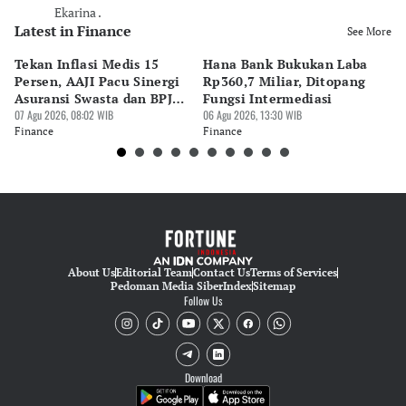
Ekarina .
Latest in Finance
See More
Tekan Inflasi Medis 15
Hana Bank Bukukan Laba
BN
Persen, AAJI Pacu Sinergi
Rp360,7 Miliar, Ditopang
Rp
Asuransi Swasta dan BPJS
Fungsi Intermediasi
Ju
Kesehatan
07 Agu 2026, 08:02 WIB
06 Agu 2026, 13:30 WIB
06 
Finance
Finance
Fi
About Us
Editorial Team
Contact Us
Terms of Services
Pedoman Media Siber
Index
Sitemap
Follow Us
Download