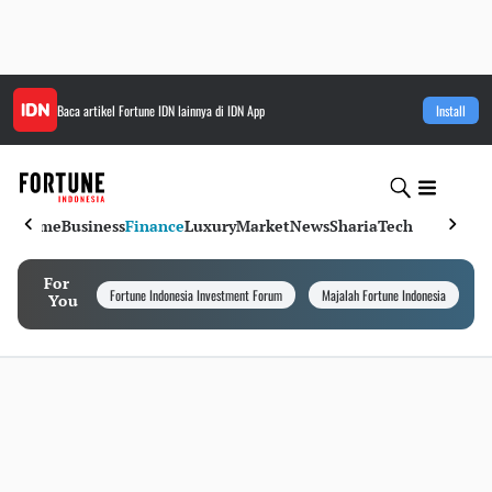
Baca artikel
Fortune IDN
lainnya di IDN App
Install
Home
Business
Finance
Luxury
Market
News
Sharia
Tech
For
Fortune Indonesia Investment Forum
Majalah Fortune Indonesia
I
You