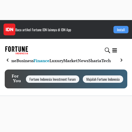
Baca artikel
Fortune IDN
lainnya di IDN App
Install
Home
Business
Finance
Luxury
Market
News
Sharia
Tech
For
Fortune Indonesia Investment Forum
Majalah Fortune Indonesia
I
You