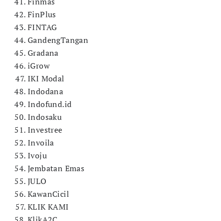
Finmas
FinPlus
FINTAG
GandengTangan
Gradana
iGrow
IKI Modal
Indodana
Indofund.id
Indosaku
Investree
Invoila
Ivoju
Jembatan Emas
JULO
KawanCicil
KLIK KAMI
KlikA2C