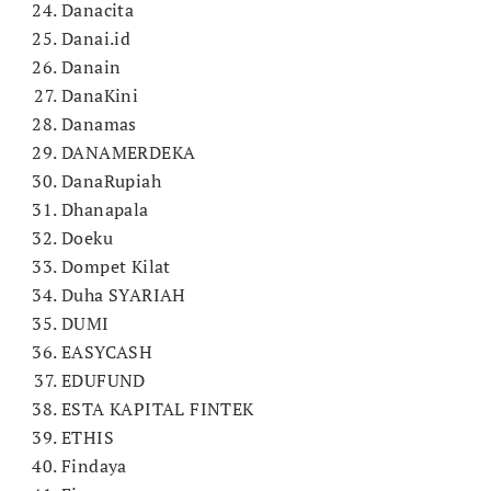
Danacita
Danai.id
Danain
DanaKini
Danamas
DANAMERDEKA
DanaRupiah
Dhanapala
Doeku
Dompet Kilat
Duha SYARIAH
DUMI
EASYCASH
EDUFUND
ESTA KAPITAL FINTEK
ETHIS
Findaya