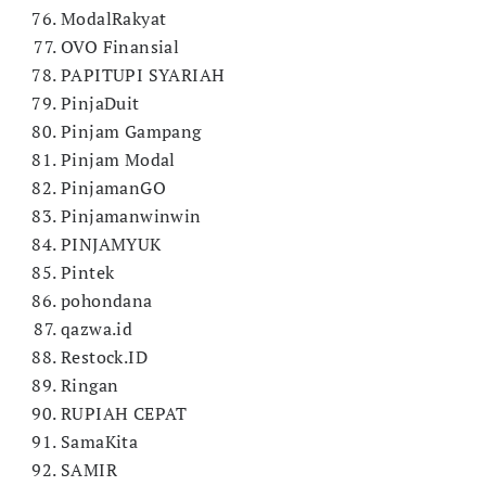
ModalRakyat
OVO Finansial
PAPITUPI SYARIAH
PinjaDuit
Pinjam Gampang
Pinjam Modal
PinjamanGO
Pinjamanwinwin
PINJAMYUK
Pintek
pohondana
qazwa.id
Restock.ID
Ringan
RUPIAH CEPAT
SamaKita
SAMIR