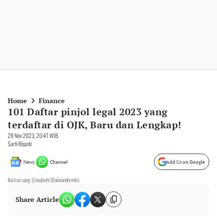
Home
Finance
101 Daftar pinjol legal 2023 yang
terdaftar di OJK, Baru dan Lengkap!
28 Nov 2023, 20:47 WIB
Surti Risanti
News
Channel
Add Us on Google
Ilustrasi uang (Unsplash/@alexandermils)
Share Article