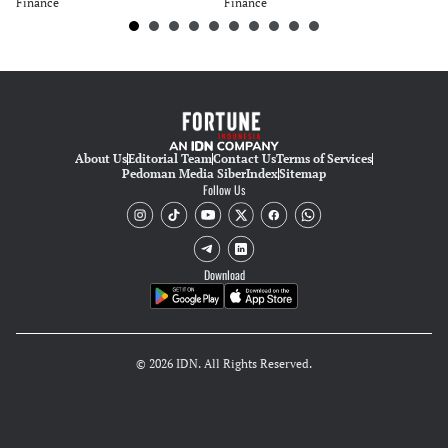
Editor
Finance
Finance
Fi
Nadia Agatha Pramesthi
About Us
Editorial Team
Contact Us
Terms of Services
Pedoman Media Siber
Index
Sitemap
Follow Us
Download
© 2026 IDN. All Rights Reserved.