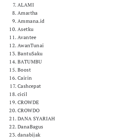
ALAMI
Amartha
Ammana.id
Asetku
Avantee
AwanTunai
BantuSaku
BATUMBU
Boost
Cairin
Cashcepat
cicil
CROWDE
CROWDO
DANA SYARIAH
DanaBagus
danabijak