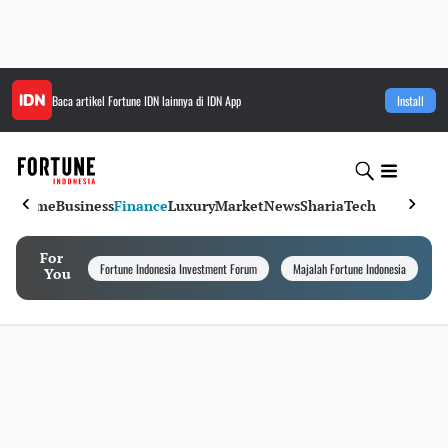
Baca artikel
Fortune IDN
lainnya di IDN App
Install
Home
Business
Finance
Luxury
Market
News
Sharia
Tech
For
Fortune Indonesia Investment Forum
Majalah Fortune Indonesia
I
You