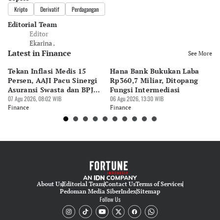
Kripto
Derivatif
Perdagangan
Editorial Team
Editor
Ekarina .
Latest in Finance
See More
Tekan Inflasi Medis 15
Hana Bank Bukukan Laba
BN
Persen, AAJI Pacu Sinergi
Rp360,7 Miliar, Ditopang
Rp
Asuransi Swasta dan BPJS
Fungsi Intermediasi
Ju
Kesehatan
07 Agu 2026, 08:02 WIB
06 Agu 2026, 13:30 WIB
06 
Finance
Finance
Fi
About Us
Editorial Team
Contact Us
Terms of Services
Pedoman Media Siber
Index
Sitemap
Follow Us