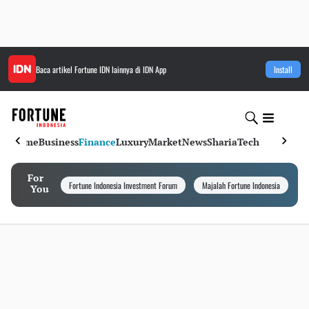
Baca artikel
Fortune IDN
lainnya di IDN App
Install
Home
Business
Finance
Luxury
Market
News
Sharia
Tech
For
Fortune Indonesia Investment Forum
Majalah Fortune Indonesia
I
You