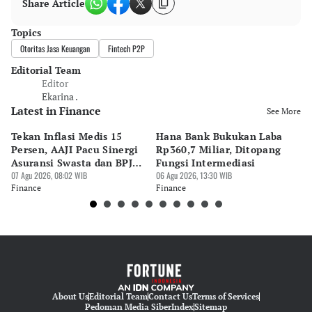
Share Article
Topics
Otoritas Jasa Keuangan
Fintech P2P
Editorial Team
Editor
Ekarina .
Latest in Finance
See More
Tekan Inflasi Medis 15
Hana Bank Bukukan Laba
BN
Persen, AAJI Pacu Sinergi
Rp360,7 Miliar, Ditopang
Rp
Asuransi Swasta dan BPJS
Fungsi Intermediasi
Ju
Kesehatan
07 Agu 2026, 08:02 WIB
06 Agu 2026, 13:30 WIB
06 
Finance
Finance
Fi
About Us
Editorial Team
Contact Us
Terms of Services
Pedoman Media Siber
Index
Sitemap