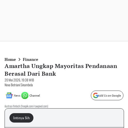
Home
Finance
Amartha Ungkap Mayoritas Pendanaan
Berasal Dari Bank
20 Mei 2026, 19:38 WIB
Nova Betriani Sinambela
News
Channel
Add Us on Google
ilustrasi fintech (freepik.com/rawpixel.com)
Intinya Sih