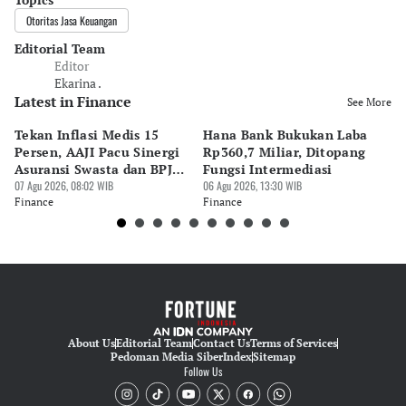
Otoritas Jasa Keuangan
Editorial Team
Editor
Ekarina .
Latest in Finance
See More
Tekan Inflasi Medis 15
Hana Bank Bukukan Laba
BN
Persen, AAJI Pacu Sinergi
Rp360,7 Miliar, Ditopang
Rp
Asuransi Swasta dan BPJS
Fungsi Intermediasi
Ju
Kesehatan
07 Agu 2026, 08:02 WIB
06 Agu 2026, 13:30 WIB
06 
Finance
Finance
Fi
About Us
Editorial Team
Contact Us
Terms of Services
Pedoman Media Siber
Index
Sitemap
Follow Us