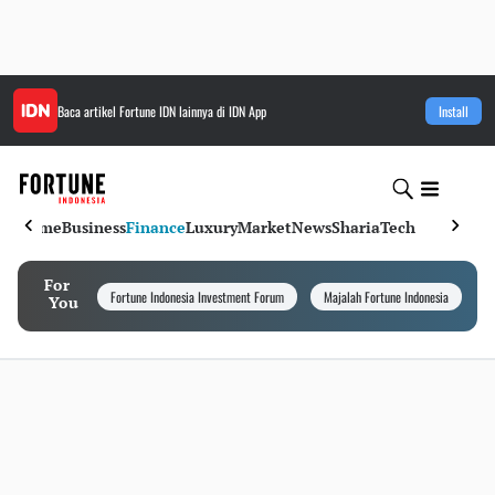
Baca artikel
Fortune IDN
lainnya di IDN App
Install
Home
Business
Finance
Luxury
Market
News
Sharia
Tech
For
Fortune Indonesia Investment Forum
Majalah Fortune Indonesia
I
You