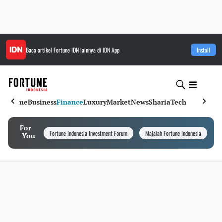
Baca artikel
Fortune IDN
lainnya di IDN App
Install
Home
Business
Finance
Luxury
Market
News
Sharia
Tech
For
Fortune Indonesia Investment Forum
Majalah Fortune Indonesia
I
You