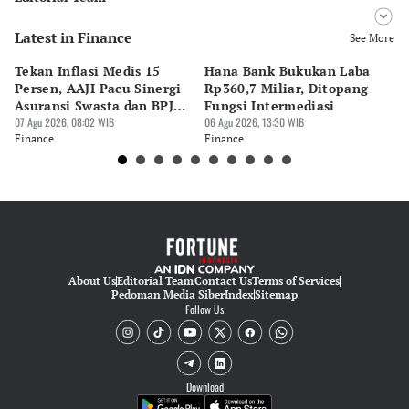
Latest in Finance
Editor
See More
Bonardo Maulana
Tekan Inflasi Medis 15
Hana Bank Bukukan Laba
BN
Editor
Persen, AAJI Pacu Sinergi
Rp360,7 Miliar, Ditopang
Rp
Suheriadi .
Asuransi Swasta dan BPJS
Fungsi Intermediasi
Ju
Kesehatan
07 Agu 2026, 08:02 WIB
06 Agu 2026, 13:30 WIB
06 
Finance
Finance
Fi
About Us
Editorial Team
Contact Us
Terms of Services
Pedoman Media Siber
Index
Sitemap
Follow Us
Download