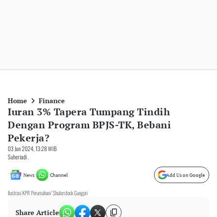
Home
Finance
Iuran 3% Tapera Tumpang Tindih
Dengan Program BPJS-TK, Bebani
Pekerja?
03 Jun 2024, 13:28 WIB
Suheriadi .
News
Channel
Add Us on Google
Ilustrasi KPR Perumahan/ Shuterstock Gungpri
Share Article