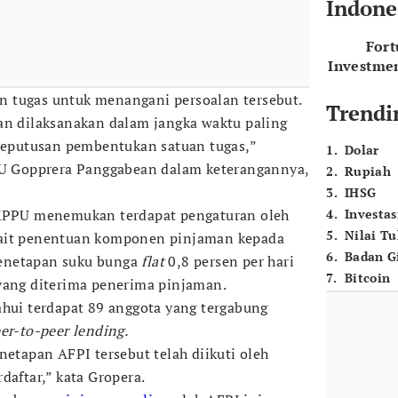
Indone
For
Investme
 tugas untuk menangani persoalan tersebut.
Trendi
an dilaksanakan dalam jangka waktu paling
 keputusan pembentukan satuan tugas,”
1
.
Dolar
PPU Gopprera Panggabean dalam keterangannya,
2
.
Rupiah
3
.
IHSG
 KPPU menemukan terdapat pengaturan oleh
4
.
Investas
5
.
Nilai T
kait penentuan komponen pinjaman kepada
6
.
Badan G
enetapan suku bunga
flat
0,8 persen per hari
7
.
Bitcoin
yang diterima penerima pinjaman.
ahui terdapat 89 anggota yang tergabung
er-to-peer lending.
apan AFPI tersebut telah diikuti oleh
daftar,” kata Gropera.