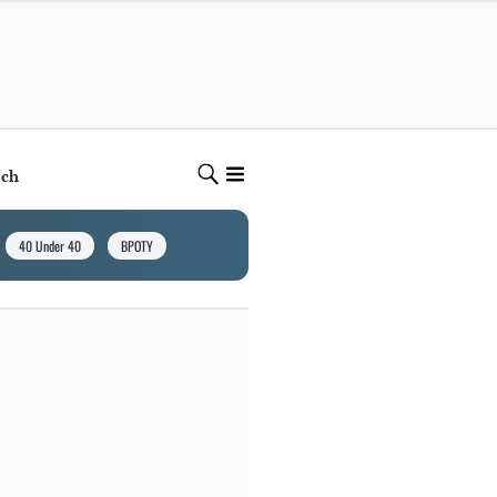
ech
40 Under 40
BPOTY