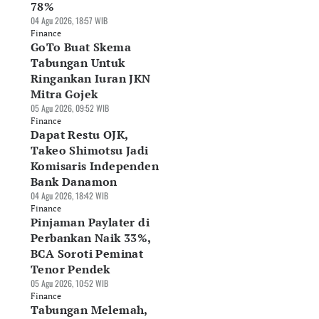
78%
04 Agu 2026, 18:57 WIB
Finance
GoTo Buat Skema
Tabungan Untuk
Ringankan Iuran JKN
Mitra Gojek
05 Agu 2026, 09:52 WIB
njaman Berbasis
Tabungan Melemah,
KUR di Bawah Rp1
Finance
kumen Dinilai
Masyarakat Beralih
Juta Tak Perlu Ada
Dapat Restu OJK,
ri Kepastian
ke Pinjol
Jaminan, Ini
Takeo Shimotsu Jadi
ukum Pergadaian
05 Agu 2026, 15:19 WIB
Ketentuannya
Komisaris Independen
Agu 2026, 15:52 WIB
Finance
05 Agu 2026, 12:32 WIB
Bank Danamon
nance
Finance
04 Agu 2026, 18:42 WIB
Finance
Pinjaman Paylater di
Perbankan Naik 33%,
BCA Soroti Peminat
Tenor Pendek
05 Agu 2026, 10:52 WIB
Finance
Tabungan Melemah,