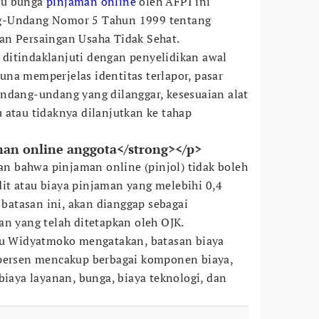
ku bunga
pinjaman online
oleh AFPI ini
g-Undang Nomor 5 Tahun 1999 tentang
an Persaingan Usaha Tidak Sehat.
ditindaklanjuti dengan penyelidikan awal
 guna memperjelas identitas terlapor, pasar
ndang-undang yang dilanggar, kesesuaian alat
 atau tidaknya dilanjutkan ke tahap
an online anggota</strong></p>
 bahwa pinjaman online (pinjol) tidak boleh
it atau biaya pinjaman yang melebihi 0,4
i batasan ini, akan dianggap sebagai
an yang telah ditetapkan oleh OJK.
unu Widyatmoko mengatakan, batasan biaya
 persen mencakup berbagai komponen biaya,
biaya layanan, bunga, biaya teknologi, dan