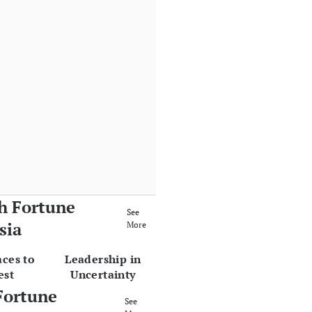
h Fortune
See
sia
More
aces to
Leadership in
est
Uncertainty
Fortune
See