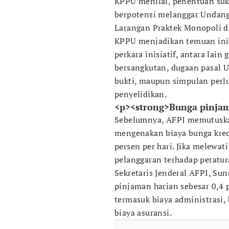
KPPU menilai, penentuan su
berpotensi melanggar Undan
Larangan Praktek Monopoli d
KPPU menjadikan temuan ini 
perkara inisiatif, antara lain
bersangkutan, dugaan pasal U
bukti, maupun simpulan perlu
penyelidikan.
<p><strong>Bunga pinjam
Sebelumnya, AFPI memutuskan
mengenakan biaya bunga kred
persen per hari. Jika melewat
pelanggaran terhadap peratur
Sekretaris Jenderal AFPI, S
pinjaman harian sebesar 0,4
termasuk biaya administrasi, 
biaya asuransi.