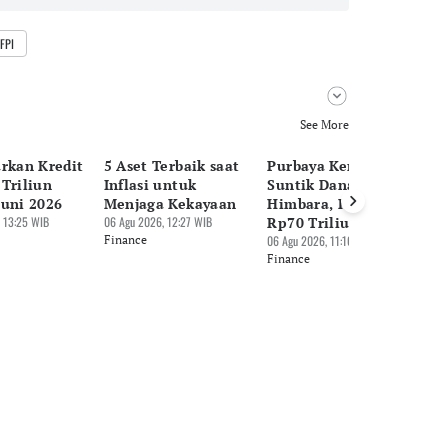
FPI
See More
urkan Kredit
5 Aset Terbaik saat
Purbaya Kembali
Pi
Triliun
Inflasi untuk
Suntik Dana SAL ke
Do
Juni 2026
Menjaga Kekayaan
Himbara, Kali Ini
Be
 13:25 WIB
06 Agu 2026, 12:27 WIB
Rp70 Triliun
H
Finance
06 Agu 2026, 11:10 WIB
05 
Finance
Fi