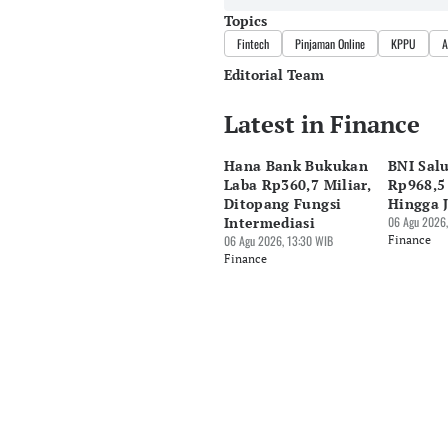
Topics
Fintech
Pinjaman Online
KPPU
A
Editorial Team
Latest in Finance
Editor
Ekarina .
Hana Bank Bukukan
BNI Sal
Editor
Laba Rp360,7 Miliar,
Rp968,5 
Eko Wahyudi
Ditopang Fungsi
Hingga 
Intermediasi
06 Agu 2026,
06 Agu 2026, 13:30 WIB
Finance
Finance