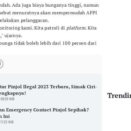
endah. Ada juga biaya bunganya tinggi, namun
tersebut menurutnya akan mempermudah AFPI
elakukan pelanggaran.
itoring kami. Kita patroli di
platform
. Kita
," ujarnya.
nga tidak boleh lebih dari 100 persen dari
tar Pinjol Ilegal 2023 Terbaru, Simak Ciri-
lengkapnya!
Trendi
 09:29 WIB
an Emergency Contact Pinjol Sepihak?
 Ini
 17:23 WIB