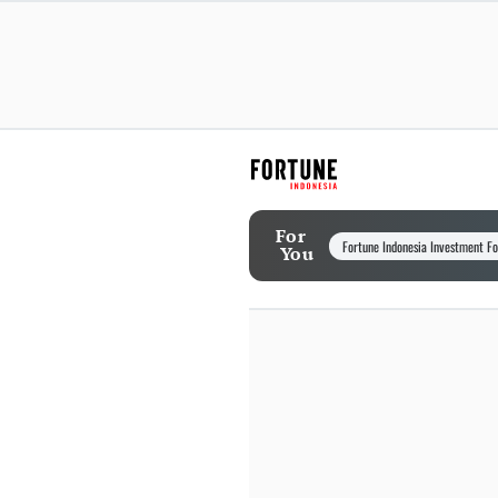
For
Fortune Indonesia Investment F
You