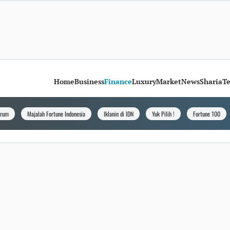
Home
Business
Finance
Luxury
Market
News
Sharia
T
orum
Majalah Fortune Indonesia
Iklanin di IDN
Yuk Pilih !
Fortune 100