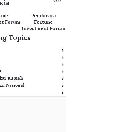
sia
More
tune
Pembicara
nt Forum
Fortune
Investment Forum
ng Topics
i
ukar Rupiah
izi Nasional