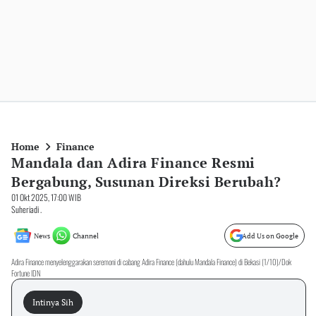
Home
Finance
Mandala dan Adira Finance Resmi
Bergabung, Susunan Direksi Berubah?
01 Okt 2025, 17:00 WIB
Suheriadi .
News
Channel
Add Us on Google
Adira Finance menyelenggarakan seremoni di cabang Adira Finance (dahulu Mandala Finance) di Bekasi (1/10)/Dok
Fortune IDN
Intinya Sih