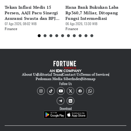
Tekan Inflasi Medis 15
Hana Bank Bukukan Laba
BN
Persen, AAJI Pacu Sinergi
Rp360,7 Miliar, Ditopang
Rp
Asuransi Swasta dan BPJS
Fungsi Intermediasi
Ju
Kesehatan
07 Agu 2026, 08:02 WIB
06 Agu 2026, 13:30 WIB
06 
Finance
Finance
Fi
About Us
Editorial Team
Contact Us
Terms of Services
Pedoman Media Siber
Index
Sitemap
Follow Us
Download