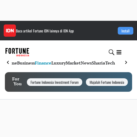
Baca artikel
Fortune IDN
lainnya di IDN App
Install
Home
Business
Finance
Luxury
Market
News
Sharia
Tech
For
Fortune Indonesia Investment Forum
Majalah Fortune Indonesia
I
You