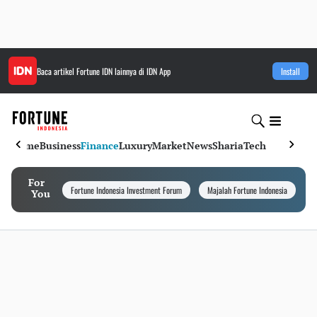
Baca artikel
Fortune IDN
lainnya di IDN App
Install
Home
Business
Finance
Luxury
Market
News
Sharia
Tech
For
Fortune Indonesia Investment Forum
Majalah Fortune Indonesia
I
You