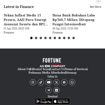
Latest in Finance
Editor
See More
Desy Yuliastuti
Tekan Inflasi Medis 15
Hana Bank Bukukan Laba
BN
Editor
Persen, AAJI Pacu Sinergi
Rp360,7 Miliar, Ditopang
Rp
Pingit Aria
Asuransi Swasta dan BPJS
Fungsi Intermediasi
Ju
Kesehatan
07 Agu 2026, 08:02 WIB
06 Agu 2026, 13:30 WIB
06 
Finance
Finance
Fi
About Us
Editorial Team
Contact Us
Terms of Services
Pedoman Media Siber
Index
Sitemap
Follow Us
Download