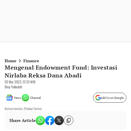
Home
Finance
Mengenal Endowment Fund: Investasi
Nirlaba Reksa Dana Abadi
02 Mar 2023, 12:33 WIB
Desy Yuliastuti
News
Channel
Add Us on Google
Ilustrasi investasi. (Pixabay/Tumisu)
Share Article