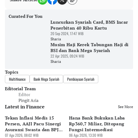
Curated For You
Luncurkan Syariah Card, BMS Incar
Penerbitan 40 Ribu Kartu
20 Sep 2024, 17:47 WIB
Sharia
Musim Haji Kerek Tabungan Haji di
BSI dan Bank Mega Syariah
22 Apr 2025, 09:24 WIB
Sharia
Topics
Multifinance
Bank Mega Syariah
Pembiayaan Syariah
Editorial Team
Editor
Pingit Aria
Latest in Finance
See More
Tekan Inflasi Medis 15
Hana Bank Bukukan Laba
BN
Persen, AAJI Pacu Sinergi
Rp360,7 Miliar, Ditopang
Rp
Asuransi Swasta dan BPJS
Fungsi Intermediasi
Ju
Kesehatan
07 Agu 2026, 08:02 WIB
06 Agu 2026, 13:30 WIB
06 