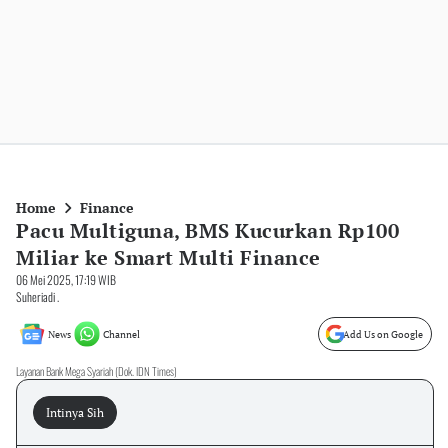
Home
Finance
Pacu Multiguna, BMS Kucurkan Rp100
Miliar ke Smart Multi Finance
06 Mei 2025, 17:19 WIB
Suheriadi .
News
Channel
Add Us on Google
Layanan Bank Mega Syariah (Dok. IDN Times)
Intinya Sih