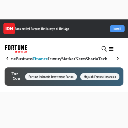
Baca artikel
Fortune IDN
lainnya di IDN App
Install
Home
Business
Finance
Luxury
Market
News
Sharia
Tech
For
Fortune Indonesia Investment Forum
Majalah Fortune Indonesia
I
You