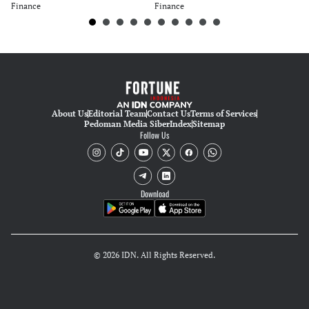
Finance
Finance
Fi
About Us
Editorial Team
Contact Us
Terms of Services
Pedoman Media Siber
Index
Sitemap
Follow Us
Download
© 2026 IDN. All Rights Reserved.