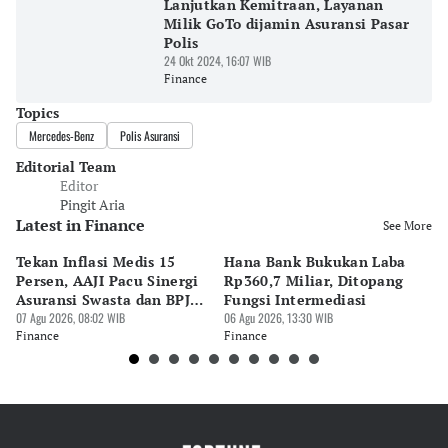
Lanjutkan Kemitraan, Layanan
Milik GoTo dijamin Asuransi Pasar
Polis
24 Okt 2024, 16:07 WIB
Finance
Topics
Mercedes-Benz
Polis Asuransi
Editorial Team
Editor
Pingit Aria
Latest in Finance
See More
Tekan Inflasi Medis 15
Hana Bank Bukukan Laba
BN
Persen, AAJI Pacu Sinergi
Rp360,7 Miliar, Ditopang
Rp
Asuransi Swasta dan BPJS
Fungsi Intermediasi
Ju
Kesehatan
07 Agu 2026, 08:02 WIB
06 Agu 2026, 13:30 WIB
06 
Finance
Finance
Fi