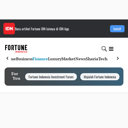
Baca artikel
Fortune IDN
lainnya di IDN App
Install
Home
Business
Finance
Luxury
Market
News
Sharia
Tech
For
Fortune Indonesia Investment Forum
Majalah Fortune Indonesia
I
You