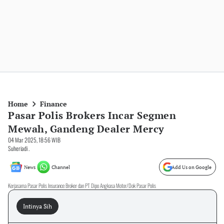
Home
Finance
Pasar Polis Brokers Incar Segmen
Mewah, Gandeng Dealer Mercy
04 Mar 2025, 18:56 WIB
Suheriadi .
News
Channel
Add Us on Google
Kerjasama Pasar Polis Insurance Broker dan PT Dipo Angkasa Motor/Dok Pasar Polis
Intinya Sih