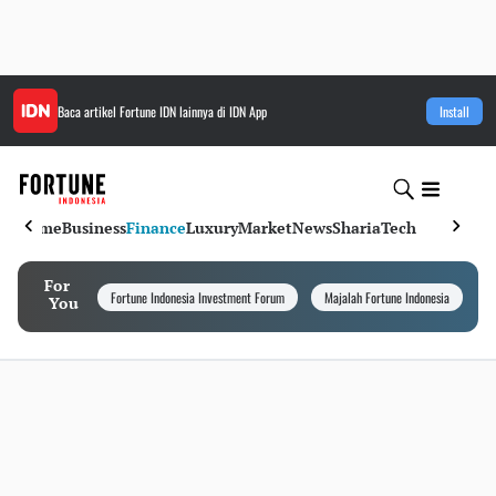
Baca artikel
Fortune IDN
lainnya di IDN App
Install
Home
Business
Finance
Luxury
Market
News
Sharia
Tech
For
Fortune Indonesia Investment Forum
Majalah Fortune Indonesia
I
You