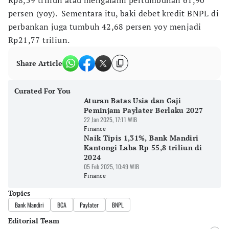
Rp8,59 triliun atau mengalami pertumbuhan 61,90
persen (yoy). Sementara itu, baki debet kredit BNPL di
perbankan juga tumbuh 42,68 persen yoy menjadi
Rp21,77 triliun.
Share Article
Curated For You
Aturan Batas Usia dan Gaji
Peminjam Paylater Berlaku 2027
22 Jan 2025, 17:11 WIB
Finance
Naik Tipis 1,31%, Bank Mandiri
Kantongi Laba Rp 55,8 triliun di
2024
05 Feb 2025, 10:49 WIB
Finance
Topics
Bank Mandiri
BCA
Paylater
BNPL
Editorial Team