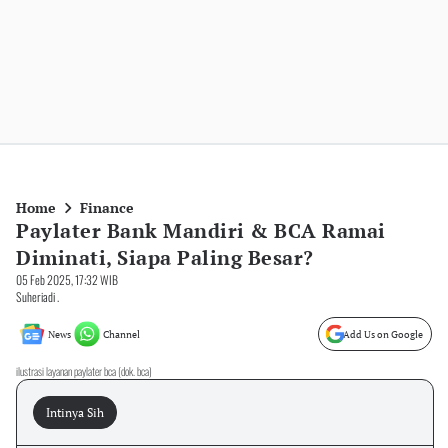
Home
Finance
Paylater Bank Mandiri & BCA Ramai
Diminati, Siapa Paling Besar?
05 Feb 2025, 17:32 WIB
Suheriadi .
News
Channel
Add Us on Google
ilustrasi layanan paylater bca (dok. bca)
Intinya Sih