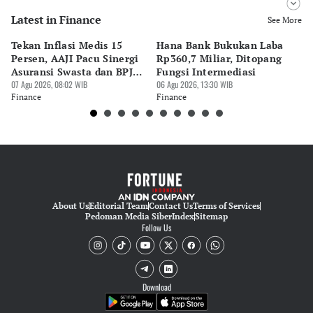
Latest in Finance
Editor
See More
Pingit Aria
Tekan Inflasi Medis 15
Hana Bank Bukukan Laba
BN
Editor
Persen, AAJI Pacu Sinergi
Rp360,7 Miliar, Ditopang
Rp
Suheriadi .
Asuransi Swasta dan BPJS
Fungsi Intermediasi
Ju
Kesehatan
07 Agu 2026, 08:02 WIB
06 Agu 2026, 13:30 WIB
06 
Finance
Finance
Fi
About Us
Editorial Team
Contact Us
Terms of Services
Pedoman Media Siber
Index
Sitemap
Follow Us
Download