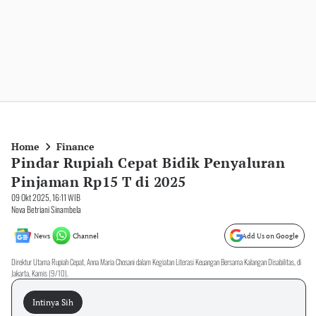
Home
Finance
Pindar Rupiah Cepat Bidik Penyaluran
Pinjaman Rp15 T di 2025
09 Okt 2025, 16:11 WIB
Nova Betriani Sinambela
News
Channel
Add Us on Google
Direktur Utama Rupiah Cepat, Anna Maria Chosani dalam Kegiatan Literasi Keuangan Bersama Kalangan Disabilitas, di
Jakarta, Kamis (9/10).
Intinya Sih