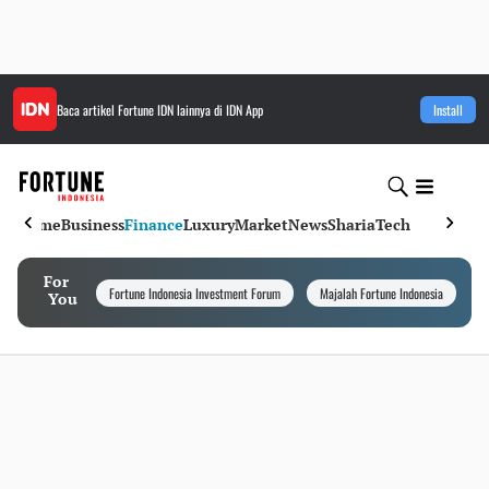
Baca artikel
Fortune IDN
lainnya di IDN App
Install
Home
Business
Finance
Luxury
Market
News
Sharia
Tech
For
Fortune Indonesia Investment Forum
Majalah Fortune Indonesia
I
You