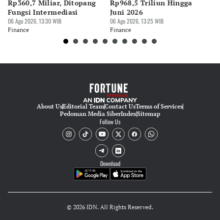
Rp360,7 Miliar, Ditopang
Rp968,5 Triliun Hingga
u
Fungsi Intermediasi
Juni 2026
06 
06 Agu 2026, 13:30 WIB
06 Agu 2026, 13:25 WIB
Fi
Finance
Finance
About Us
Editorial Team
Contact Us
Terms of Services
Pedoman Media Siber
Index
Sitemap
Follow Us
Download
© 2026 IDN. All Rights Reserved.