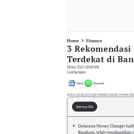
Home
Finance
3 Rekomendasi
Terdekat di Ba
08 Mar 2025, 09:00 WIB
Farid Nurhakim
News
Channel
Ilustrasi seorang pria tengah melakukan transaksi di money cha
Intinya Sih
Dolarasia Money Changer hadir
Bandung, telah mendapatkan iz