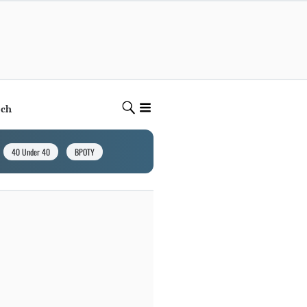
ech
40 Under 40
BPOTY