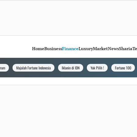
Home
Business
Finance
Luxury
Market
News
Sharia
T
orum
Majalah Fortune Indonesia
Iklanin di IDN
Yuk Pilih !
Fortune 100