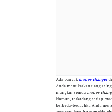
Ada banyak
money changer
d
Anda menukarkan uang asing 
mungkin semua
money chang
Namun, terkadang setiap
mon
berbeda-beda. Jika Anda men
rate
atau kurs itu mungkin aka