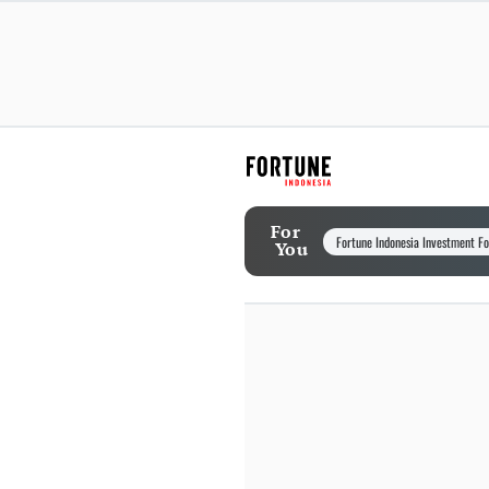
For
Fortune Indonesia Investment F
You