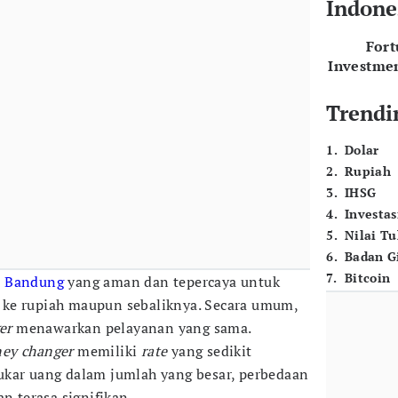
Indone
For
Investme
Trendi
1
.
Dolar
2
.
Rupiah
3
.
IHSG
4
.
Investas
5
.
Nilai T
6
.
Badan G
7
.
Bitcoin
i
Bandung
yang aman dan tepercaya untuk
ke rupiah maupun sebaliknya. Secara umum,
er
menawarkan pelayanan yang sama.
ey changer
memiliki
rate
yang sedikit
ukar uang dalam jumlah yang besar, perbedaan
n terasa signifikan.