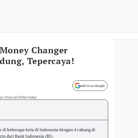
 Money Changer
ndung, Tepercaya!
Add Us on Google
nger. (Pexels.com/Mathias Reding)
 di beberapa kota di Indonesia dengan 4 cabang di
in dari Bank Indonesia (BI).