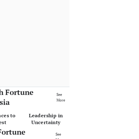
h Fortune
See
sia
More
aces to
Leadership in
est
Uncertainty
Fortune
See