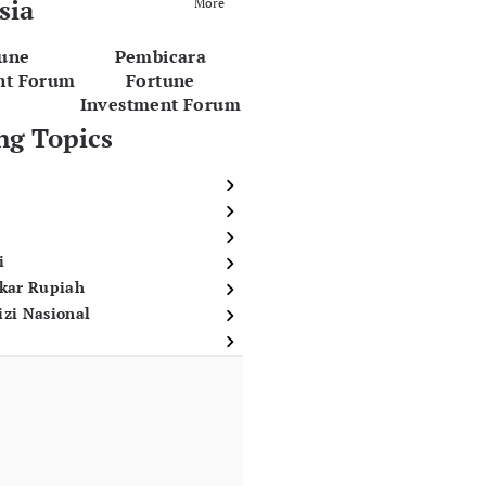
sia
More
tune
Pembicara
nt Forum
Fortune
Investment Forum
ng Topics
i
ukar Rupiah
izi Nasional