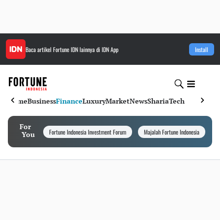
Baca artikel
Fortune IDN
lainnya di IDN App
Install
Home
Business
Finance
Luxury
Market
News
Sharia
Tech
For
Fortune Indonesia Investment Forum
Majalah Fortune Indonesia
I
You