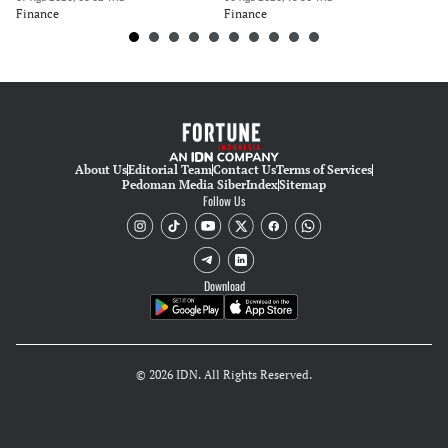
Finance
Finance
Fi
About Us
Editorial Team
Contact Us
Terms of Services
Pedoman Media Siber
Index
Sitemap
Follow Us
Download
© 2026 IDN. All Rights Reserved.