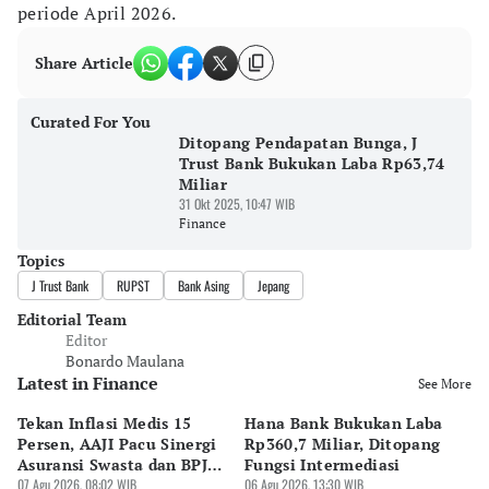
periode April 2026.
Share Article
Curated For You
Ditopang Pendapatan Bunga, J
Trust Bank Bukukan Laba Rp63,74
Miliar
31 Okt 2025, 10:47 WIB
Finance
Topics
J Trust Bank
RUPST
Bank Asing
Jepang
Editorial Team
Editor
Bonardo Maulana
Latest in Finance
See More
Tekan Inflasi Medis 15
Hana Bank Bukukan Laba
BN
Persen, AAJI Pacu Sinergi
Rp360,7 Miliar, Ditopang
Rp
Asuransi Swasta dan BPJS
Fungsi Intermediasi
Ju
Kesehatan
07 Agu 2026, 08:02 WIB
06 Agu 2026, 13:30 WIB
06 