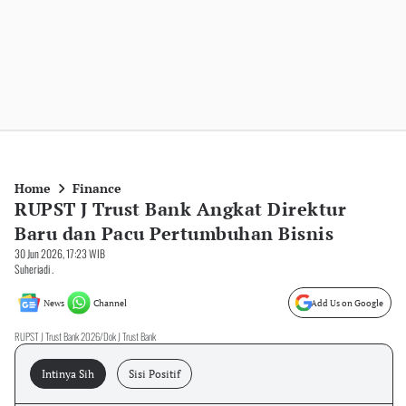
Home
Finance
RUPST J Trust Bank Angkat Direktur
Baru dan Pacu Pertumbuhan Bisnis
30 Jun 2026, 17:23 WIB
Suheriadi .
News
Channel
Add Us on Google
RUPST J Trust Bank 2026/Dok J Trust Bank
Intinya Sih
Sisi Positif