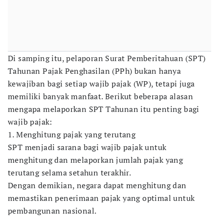
Di samping itu, pelaporan Surat Pemberitahuan (SPT)
Tahunan Pajak Penghasilan (PPh) bukan hanya
kewajiban bagi setiap wajib pajak (WP), tetapi juga
memiliki banyak manfaat. Berikut beberapa alasan
mengapa melaporkan SPT Tahunan itu penting bagi
wajib pajak:
1. Menghitung pajak yang terutang
SPT menjadi sarana bagi wajib pajak untuk
menghitung dan melaporkan jumlah pajak yang
terutang selama setahun terakhir.
Dengan demikian, negara dapat menghitung dan
memastikan penerimaan pajak yang optimal untuk
pembangunan nasional.