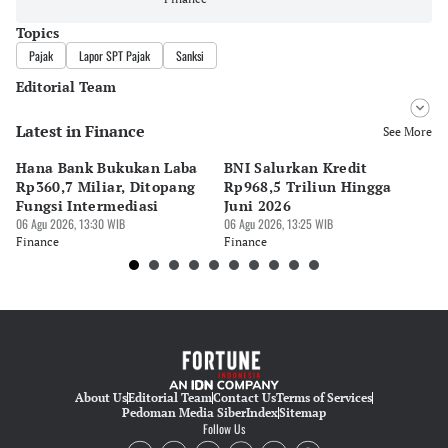
Topics
Pajak
Lapor SPT Pajak
Sanksi
Editorial Team
Latest in Finance
Editor
See More
Jordy Prayoga
Hana Bank Bukukan Laba
BNI Salurkan Kredit
5 
Editor
Rp360,7 Miliar, Ditopang
Rp968,5 Triliun Hingga
u
Nadia Agatha Pramesthi
Fungsi Intermediasi
Juni 2026
06 
06 Agu 2026, 13:30 WIB
06 Agu 2026, 13:25 WIB
Fi
Finance
Finance
About Us
Editorial Team
Contact Us
Terms of Services
Pedoman Media Siber
Index
Sitemap
Follow Us