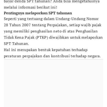
bayar denda SPT tahunan? Anda bisa mengetahuinya
melalui informasi berikut ini!
Pentingnya melaporkan SPT tahunan
Seperti yang tertuang dalam Undang-Undang Nomor
28 Tahun 2007 tentang Perpajakan, setiap wajib pajak
yang memiliki penghasilan neto di atas Penghasilan
Tidak Kena Pajak (PTKP) diwajibkan untuk melaporkan
SPT Tahunan.
Hal ini merupakan bentuk kepatuhan terhadap
peraturan perpajakan dan kontribusi terhadap negara.