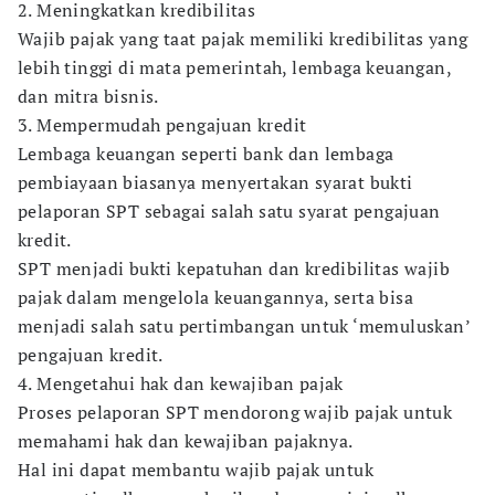
2. Meningkatkan kredibilitas
Wajib pajak yang taat pajak memiliki kredibilitas yang
lebih tinggi di mata pemerintah, lembaga keuangan,
dan mitra bisnis.
3. Mempermudah pengajuan kredit
Lembaga keuangan seperti bank dan lembaga
pembiayaan biasanya menyertakan syarat bukti
pelaporan SPT sebagai salah satu syarat pengajuan
kredit.
SPT menjadi bukti kepatuhan dan kredibilitas wajib
pajak dalam mengelola keuangannya, serta bisa
menjadi salah satu pertimbangan untuk ‘memuluskan’
pengajuan kredit.
4. Mengetahui hak dan kewajiban pajak
Proses pelaporan SPT mendorong wajib pajak untuk
memahami hak dan kewajiban pajaknya.
Hal ini dapat membantu wajib pajak untuk