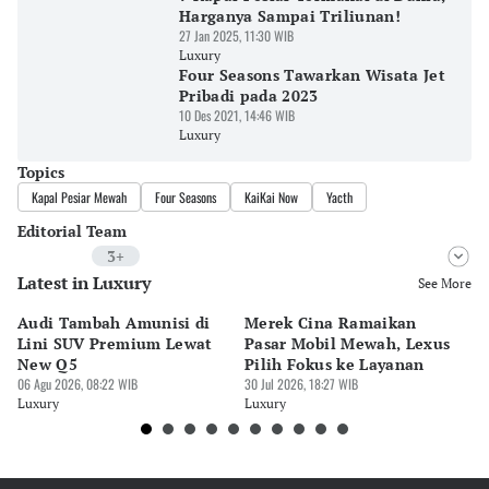
Harganya Sampai Triliunan!
27 Jan 2025, 11:30 WIB
Luxury
Four Seasons Tawarkan Wisata Jet
Pribadi pada 2023
10 Des 2021, 14:46 WIB
Luxury
Topics
Kapal Pesiar Mewah
Four Seasons
KaiKai Now
Yacth
Editorial Team
3+
Latest in Luxury
Editor
See More
Riyo
Audi Tambah Amunisi di
Merek Cina Ramaikan
Mo
Editor
Lini SUV Premium Lewat
Pasar Mobil Mewah, Lexus
B
Desy Yuliastuti
New Q5
Pilih Fokus ke Layanan
GI
06 Agu 2026, 08:22 WIB
30 Jul 2026, 18:27 WIB
M
30 
Editor
Luxury
Luxury
Lu
Pingit Aria