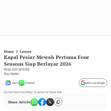
Home
Luxury
Kapal Pesiar Mewah Pertama Four
Seasons Siap Berlayar 2026
09 Apr 2024, 09:19 WIB
Desy Yuliastuti
News
Channel
Add Us on Google
Dok. Marc-Henry Cruise Holdings Ltd, operator Four Seasons Yacth
Share Article