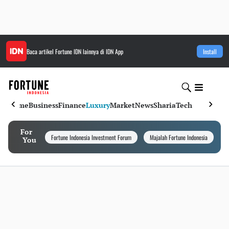
Baca artikel
Fortune IDN
lainnya di IDN App
Install
Home
Business
Finance
Luxury
Market
News
Sharia
Tech
For
Fortune Indonesia Investment Forum
Majalah Fortune Indonesia
I
You