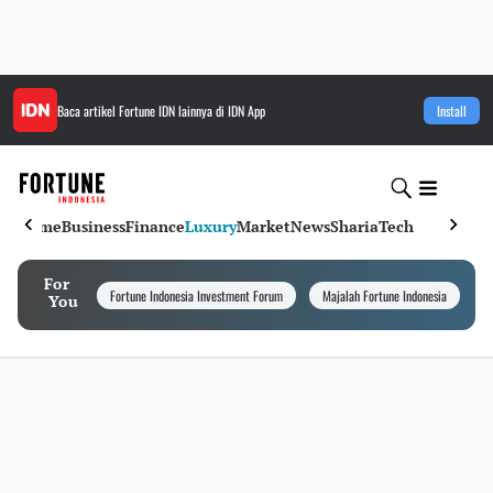
Baca artikel
Fortune IDN
lainnya di IDN App
Install
Home
Business
Finance
Luxury
Market
News
Sharia
Tech
For
Fortune Indonesia Investment Forum
Majalah Fortune Indonesia
I
You