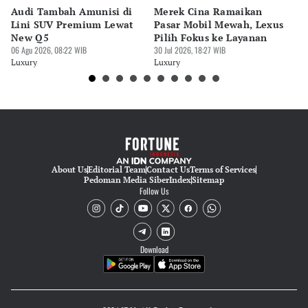
Audi Tambah Amunisi di
Merek Cina Ramaikan
Mo
Lini SUV Premium Lewat
Pasar Mobil Mewah, Lexus
B
New Q5
Pilih Fokus ke Layanan
GI
06 Agu 2026, 08:22 WIB
30 Jul 2026, 18:27 WIB
M
30 
Luxury
Luxury
Lu
About Us
Editorial Team
Contact Us
Terms of Services
Pedoman Media Siber
Index
Sitemap
Follow Us
Download