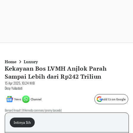
Home
Luxury
Kekayaan Bos LVMH Anjlok Parah
Sampai Lebih dari Rp242 Triliun
15 Apr 2025, 10:24 WIB
Desy Yuliastuti
News
Channel
Add Us on Google
Bernard Arnault (Wikimedia commons/jeremy barande)
Intinya Sih