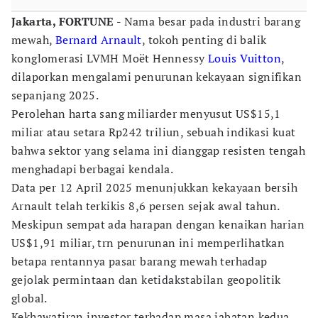
Jakarta, FORTUNE -
Nama besar pada industri barang
mewah,
Bernard Arnault
, tokoh penting di balik
konglomerasi LVMH Moët Hennessy
Louis Vuitton
,
dilaporkan mengalami penurunan kekayaan signifikan
sepanjang 2025.
Perolehan harta sang miliarder menyusut US$15,1
miliar atau setara Rp242 triliun, sebuah indikasi kuat
bahwa sektor yang selama ini dianggap resisten tengah
menghadapi berbagai kendala.
Data per 12 April 2025 menunjukkan kekayaan bersih
Arnault telah terkikis 8,6 persen sejak awal tahun.
Meskipun sempat ada harapan dengan kenaikan harian
US$1,91 miliar, trn penurunan ini memperlihatkan
betapa rentannya pasar barang mewah terhadap
gejolak permintaan dan ketidakstabilan geopolitik
global.
Kekhawatiran investor terhadap masa jabatan kedua