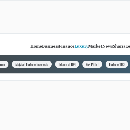
Home
Business
Finance
Luxury
Market
News
Sharia
T
orum
Majalah Fortune Indonesia
Iklanin di IDN
Yuk Pilih !
Fortune 100