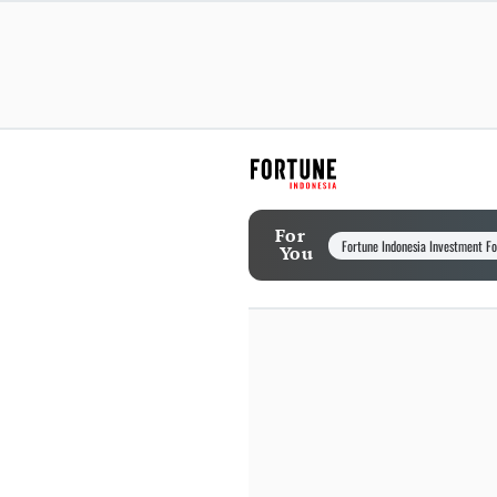
For
Fortune Indonesia Investment F
You