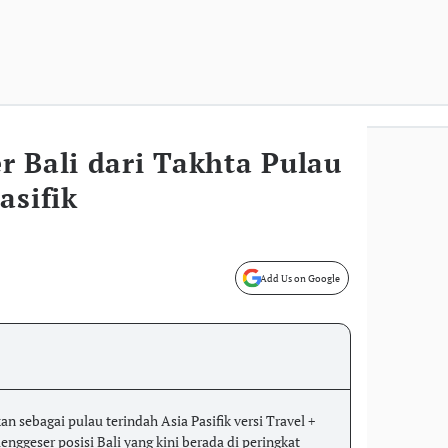
 Bali dari Takhta Pulau
asifik
Add Us on Google
n sebagai pulau terindah Asia Pasifik versi Travel +
nggeser posisi Bali yang kini berada di peringkat