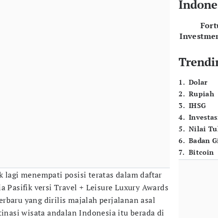
Indone
For
Investme
Trendi
1
.
Dolar
2
.
Rupiah
3
.
IHSG
4
.
Investas
5
.
Nilai T
6
.
Badan G
7
.
Bitcoin
ak lagi menempati posisi teratas dalam daftar
a Pasifik versi Travel + Leisure Luxury Awards
rbaru yang dirilis majalah perjalanan asal
tinasi wisata andalan Indonesia itu berada di