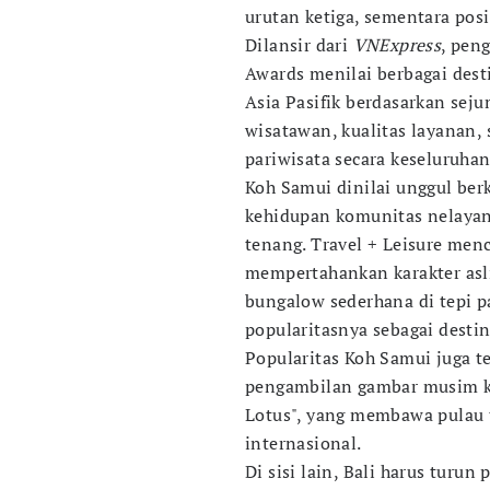
urutan ketiga, sementara pos
Dilansir dari
VNExpress
, pen
Awards menilai berbagai desti
Asia Pasifik berdasarkan seju
wisatawan, kualitas layanan, 
pariwisata secara keseluruhan
Koh Samui dinilai unggul ber
kehidupan komunitas nelayan 
tenang. Travel + Leisure me
mempertahankan karakter asl
bungalow sederhana di tepi p
popularitasnya sebagai desti
Popularitas Koh Samui juga te
pengambilan gambar musim ket
Lotus", yang membawa pulau 
internasional.
Di sisi lain, Bali harus turu