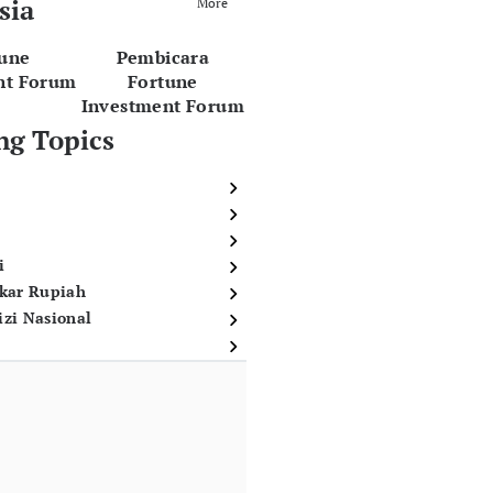
sia
More
tune
Pembicara
nt Forum
Fortune
Investment Forum
ng Topics
i
ukar Rupiah
izi Nasional