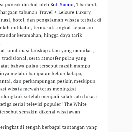
isi puncak direbut oleh
Koh Samui
, Thailand.
ghargaan tahunan Travel + Leisure Luxury
nasi, hotel, dan pengalaman wisata terbaik di
mlah indikator, termasuk tingkat kepuasan
standar keramahan, hingga daya tarik
.
kat kombinasi lanskap alam yang memikat,
tradisional, serta atmosfer pulau yang
ncatat bahwa pulau tersebut masih mampu
inya melalui hamparan kebun kelapa,
antai, dan perkampungan pesisir, meskipun
nasi wisata mewah terus meningkat.
rdongkrak setelah menjadi salah satu lokasi
iga serial televisi populer "The White
tersebut semakin dikenal wisatawan
n peringkat di tengah berbagai tantangan yang