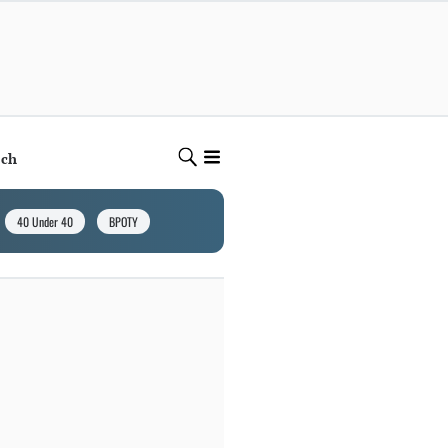
ech
40 Under 40
BPOTY