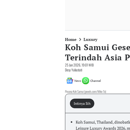
Home
Luxury
Koh Samui Geser
Terindah Asia P
25 Jun 2026, 19:01 WIB
Desy Yuliastuti
News
Channel
Pesona Koh Samui (pexels.com/Mike To)
Intinya Sih
Koh Samui, Thailand, dinobatka
Leisure Luxury Awards 2026, me