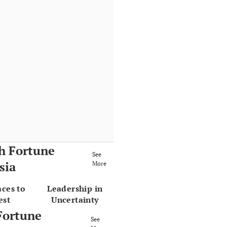
h Fortune
See
sia
More
aces to
Leadership in
est
Uncertainty
Fortune
See