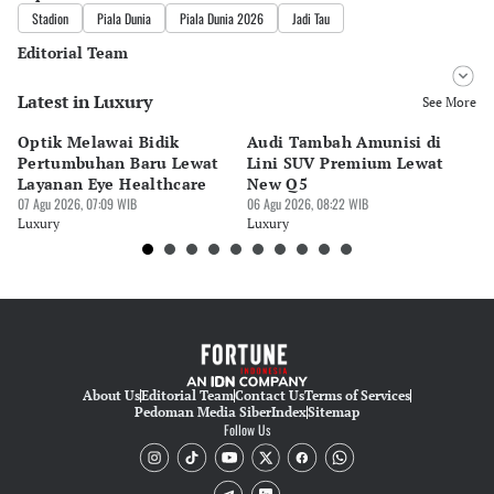
Stadion
Piala Dunia
Piala Dunia 2026
Jadi Tau
Editorial Team
Latest in Luxury
Editor
See More
Pingit Aria
Optik Melawai Bidik
Audi Tambah Amunisi di
M
Editor
Pertumbuhan Baru Lewat
Lini SUV Premium Lewat
Pa
Ana Widiawati
Layanan Eye Healthcare
New Q5
Pi
07 Agu 2026, 07:09 WIB
06 Agu 2026, 08:22 WIB
30 
Luxury
Luxury
Lu
About Us
Editorial Team
Contact Us
Terms of Services
Pedoman Media Siber
Index
Sitemap
Follow Us