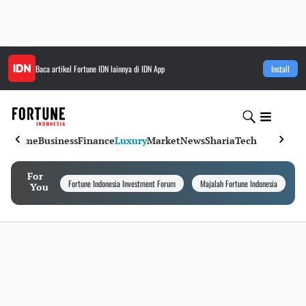
Baca artikel
Fortune IDN
lainnya di IDN App
Install
Home
Business
Finance
Luxury
Market
News
Sharia
Tech
For
Fortune Indonesia Investment Forum
Majalah Fortune Indonesia
I
You