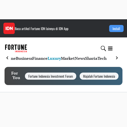
Baca artikel
Fortune IDN
lainnya di IDN App
Install
Home
Business
Finance
Luxury
Market
News
Sharia
Tech
For
Fortune Indonesia Investment Forum
Majalah Fortune Indonesia
I
You