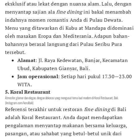
eksklusif atau lekat dengan nuansa alam. Lalu, dengan
menyantap sajian ala
fine dining
ini bakal menambah
indahnya momen romantis Anda di Pulau Dewata.
Menu yang ditawarkan di Kubu at Mandapa didominasi
oleh masakan Eropa dan Mediterania. Adapun bahan-
bahannya berasal langsung dari Pulau Seribu Pura
tersebut.
Alamat
: Jl. Raya Kedewatan, Banjar, Kecamatan
Ubud, Kabupaten Gianyar, Bali.
Jam operasional
: Setiap hari pukul 17.30—23.00
WITA.
5. Koral Restaurant
Atmosfer glamor dan elegan, dengan dekorasi yang mengusut tema laut modern di Koral Restaurant, Bali.
(Instagram.com/koralbali)
Referensi terakhir untuk restoran
fine dining
di Bali
adalah Koral Restaurant. Anda dapat mendapatkan
pengalaman menyantap makanan bersama keluarga,
pasangan, atau sahabat yang betul-betul unik dari