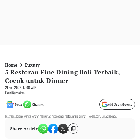
Home
Luxury
5 Restoran Fine Dining Bali Terbaik,
Cocok untuk Dinner
21 Feb 2025, 17:00 WIB
Farid Nurhakim
News
Channel
Add Us on Google
Ilustrasi seorang wanita tengah menikmati hidangan di restoran fine dining. (Pexels.com/Elina Sazonova)
Share Article