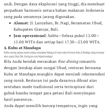
unik. Dengan daya eksplorasi yang tinggi, dia membuat
perpaduan harmonis antara bahan makanan Indonesia
yang pada umumnya jarang digunakan.
Alamat
: Jl. Lanyahan, Br. Nagi, Kecamatan Ubud,
Kabupaten Gianyar, Bali.
Jam operasional
: Sabtu—Selasa pukul 12.00—
15.00 WITA dan setiap hari 17.30—23.00 WITA.
4. Kubu at Mandapa
Ketika seorang pelayan wanita sedang menyiapkan hidangan di meja makan Restoran Kubu at Mandapa, dengan lanskap
alam sungai Ubud, Bali. (Instagram.com/kubuatmandapa)
Bila Anda hendak merasakan
fine dining
romantis
dengan lanskap alam sungai Ubud, restoran bernama
Kubu at Mandapa mungkin dapat menjadi rekomendasi
yang cocok. Restoran ini pada dasarnya dibuat atas
sentuhan mode tradisional serta terinspirasi dari
gubuk bambu tempat para petani Bali menyimpan
hasil panennya.
Anda dapat memilih konsep tempatnya, ingin yang