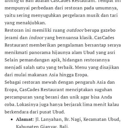
dining
di Bali adalah CasCades Restaurant. Tempat ini
mempunyai perbedaan dari restoran pada umumnya,
yaitu sering menyuguhkan pergelaran musik dan tari
yang menakjubkan.
Restoran ini memiliki ruang
outdoor
berupa gazebo
jerami dan
indoor
yang bernuansa klasik. CasCades
Restaurant memberikan pengalaman bersantap seraya
menikmati panorama hijaunya alam Ubud yang asri
Selain pemandangan apik, hidangan restorannya
menjadi salah satu yang terbaik. Menu yang disajikan
dari mulai makanan Asia hingga Eropa.
Sebagai restoran mewah dengan pengaruh Asia dan
Eropa, CasCades Restaurant menciptakan suguhan
percampuran yang berani dan unik agar bisa Anda
coba. Lokasinya juga hanya berjarak lima menit kalau
berkendara dari pusat Ubud.
Alamat
: Jl. Lanyahan, Br. Nagi, Kecamatan Ubud,
Kabupaten Gianyar, Bali.