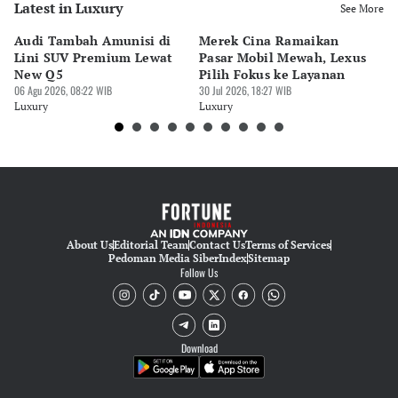
Latest in Luxury
See More
Audi Tambah Amunisi di
Merek Cina Ramaikan
Mo
Lini SUV Premium Lewat
Pasar Mobil Mewah, Lexus
B
New Q5
Pilih Fokus ke Layanan
GI
06 Agu 2026, 08:22 WIB
30 Jul 2026, 18:27 WIB
M
30 
Luxury
Luxury
Lu
About Us
Editorial Team
Contact Us
Terms of Services
Pedoman Media Siber
Index
Sitemap
Follow Us
Download