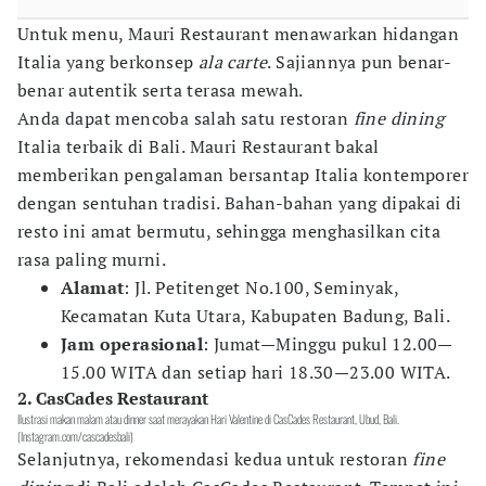
Untuk menu, Mauri Restaurant menawarkan hidangan
Italia yang berkonsep
ala carte
. Sajiannya pun benar-
benar autentik serta terasa mewah.
Anda dapat mencoba salah satu restoran
fine dining
Italia terbaik di Bali. Mauri Restaurant bakal
memberikan pengalaman bersantap Italia kontemporer
dengan sentuhan tradisi. Bahan-bahan yang dipakai di
resto ini amat bermutu, sehingga menghasilkan cita
rasa paling murni.
Alamat
: Jl. Petitenget No.100, Seminyak,
Kecamatan Kuta Utara, Kabupaten Badung, Bali.
Jam operasional
: Jumat—Minggu pukul 12.00—
15.00 WITA dan setiap hari 18.30—23.00 WITA.
2. CasCades Restaurant
Ilustrasi makan malam atau dinner saat merayakan Hari Valentine di CasCades Restaurant, Ubud, Bali.
(Instagram.com/cascadesbali)
Selanjutnya, rekomendasi kedua untuk restoran
fine