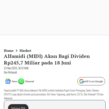
Home
Market
Alfamidi (MIDI) Akan Bagi Dividen
Rp245,7 Miliar pada 18 Juni
22 Mei 2025, 16:13 WIB
Eko Wahyudi
News
Channel
Add Us on Google
Paparan publik PT Midi Utama Indonesia Tbk (MIDI) setelah melakukan Rapat Umum Pemegang Saham Tahunan
(RUPST) yang digelar di kantor pusat perusahaan, Alfa Tower, Tangerang, pada Kamis (22/5). (Eko Wahyudi/ FOrtune
Indonesia)
Intinya Sih