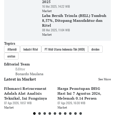
2025
16 Mei 2025, 14:22 WIB
Market
Laba Bersih Trisula (BELL) Tumbuh
8,57%, Ditopang Manufaktur dan
Ritel
08 Mei 2025, 11:04 WIB
Market
Topics
Alfamidi
Industri Ritel
PT Midi Utama Indonesia Tbk (MIDI)
dividen
emiten
Editorial Team
Editor
Bonardo Maulana
Latest in Market
See More
Fibonacci Retracement
Harga Penutupan IHSG
Da
Adalah Alat Analisis
Hari Ini 7 Agustus 2026,
B
Teknikal, Ini Fungsinya
Melemah 0.14 Persen
Pe
07 Agu 2026, 18:57 WIB
07 Agu 2026, 16:30 WIB
M
07 
Market
Market
Ma