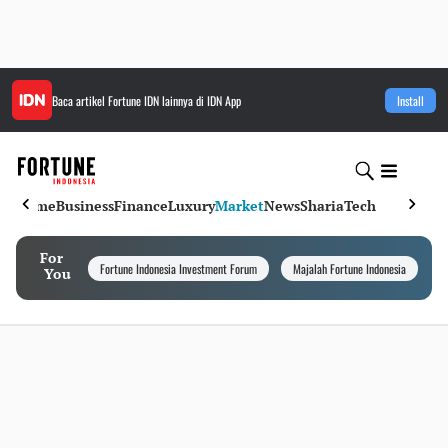
Baca artikel
Fortune IDN
lainnya di IDN App
Install
Home
Business
Finance
Luxury
Market
News
Sharia
Tech
For
Fortune Indonesia Investment Forum
Majalah Fortune Indonesia
I
You