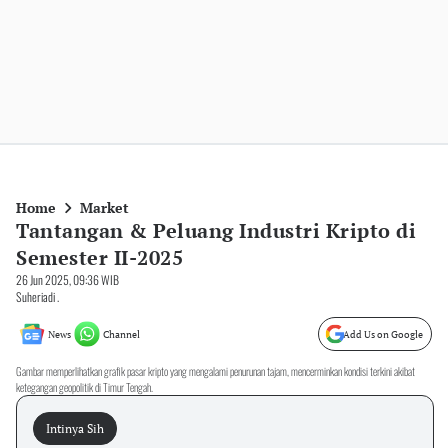
Home
Market
Tantangan & Peluang Industri Kripto di
Semester II-2025
26 Jun 2025, 09:36 WIB
Suheriadi .
News
Channel
Add Us on Google
Gambar memperlihatkan grafik pasar kripto yang mengalami penurunan tajam, mencerminkan kondisi terkini akibat
ketegangan geopolitik di Timur Tengah.
Intinya Sih