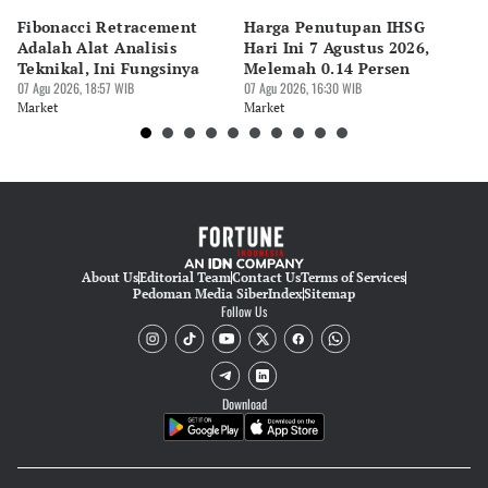
Fibonacci Retracement
Harga Penutupan IHSG
Da
Adalah Alat Analisis
Hari Ini 7 Agustus 2026,
B
Teknikal, Ini Fungsinya
Melemah 0.14 Persen
Pe
07 Agu 2026, 18:57 WIB
07 Agu 2026, 16:30 WIB
M
07 
Market
Market
Ma
About Us
Editorial Team
Contact Us
Terms of Services
Pedoman Media Siber
Index
Sitemap
Follow Us
Download