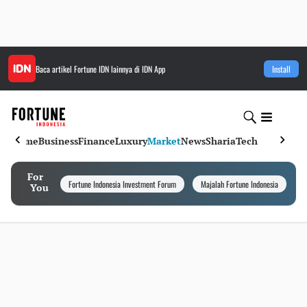
Baca artikel
Fortune IDN
lainnya di IDN App
Install
Home
Business
Finance
Luxury
Market
News
Sharia
Tech
For
Fortune Indonesia Investment Forum
Majalah Fortune Indonesia
I
You