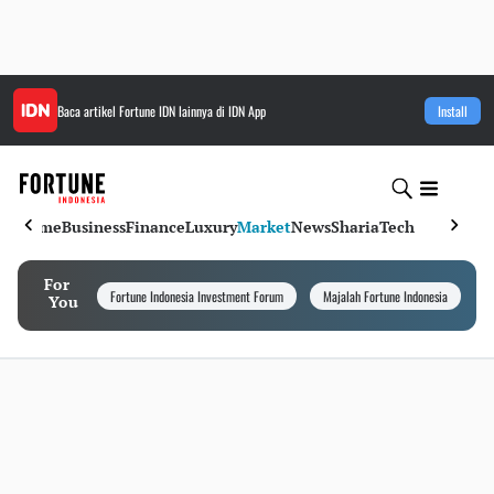
Baca artikel
Fortune IDN
lainnya di IDN App
Install
Home
Business
Finance
Luxury
Market
News
Sharia
Tech
For
Fortune Indonesia Investment Forum
Majalah Fortune Indonesia
I
You