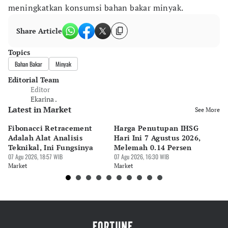
meningkatkan konsumsi bahan bakar minyak.
Share Article
Topics
Bahan Bakar
Minyak
Editorial Team
Editor
Ekarina .
Latest in Market
See More
Fibonacci Retracement
Harga Penutupan IHSG
Da
Adalah Alat Analisis
Hari Ini 7 Agustus 2026,
B
Teknikal, Ini Fungsinya
Melemah 0.14 Persen
Pe
07 Agu 2026, 18:57 WIB
07 Agu 2026, 16:30 WIB
M
07 
Market
Market
Ma