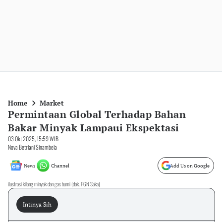
Home
Market
Permintaan Global Terhadap Bahan
Bakar Minyak Lampaui Ekspektasi
03 Okt 2025, 15:59 WIB
Nova Betriani Sinambela
News
Channel
Add Us on Google
ilustrasi kilang minyak dan gas bumi (dok. PGN Saka)
Intinya Sih