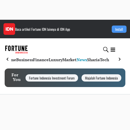
Baca artikel
Fortune IDN
lainnya di IDN App
Install
Home
Business
Finance
Luxury
Market
News
Sharia
Tech
For
Fortune Indonesia Investment Forum
Majalah Fortune Indonesia
I
You