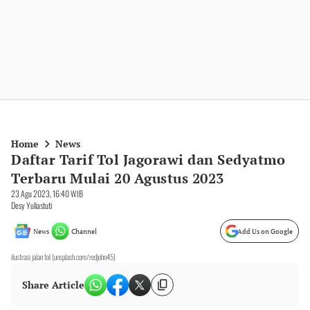
Home
News
Daftar Tarif Tol Jagorawi dan Sedyatmo
Terbaru Mulai 20 Agustus 2023
23 Agu 2023, 16:40 WIB
Desy Yuliastuti
News
Channel
Add Us on Google
ilustrasi jalan tol (unsplash.com/redjohn45)
Share Article