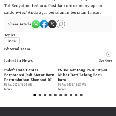
Tol Sedyatmo terbaru. Pastikan untuk menyiapkan
saldo
e-toll
Anda agar perjalanan berjalan lancar.
Share Article
Topics
Tarif Tol
Editorial Team
Latest in News
Editor
See More
Desy Yuliastuti
Indef: Data Center
ESDM Kantong PNBP Rp20
Ek
Editor
Berpotensi Jadi Motor Baru
Miliar Dari Lelang Batu
Tu
Pingit Aria
Pertumbuhan Ekonomi RI
bara
P
06 Agu 2026, 19:30 WIB
06 Agu 2026, 19:22 WIB
06 
News
News
Ne