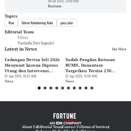
09 Jul 2025, 13:00 WIB
Business
Topics
Riau
Gibran Rakabuming Raka
pacu jalur
Editorial Team
Editor
Yunisda Dwi Saputri
Latest in News
See More
Cadangan Devisa Juli 2026
Sudah Pangkas Ratusan
Pe
Menyusut karena Digerus
BUMN, Danantara
P
Utang dan Intervensi
Targetkan Tersisa 250
P
Rupiah
07 Agu 2026, 16:22 WIB
Perusahaan
07 Agu 2026, 15:50 WIB
07 
News
News
Ne
About Us
Editorial Team
Contact Us
Terms of Services