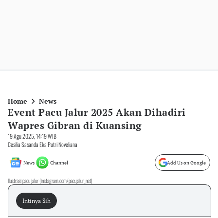
Home
News
Event Pacu Jalur 2025 Akan Dihadiri
Wapres Gibran di Kuansing
19 Agu 2025, 14:19 WIB
Cesilia Sasanda Eka Putri Noveliana
News
Channel
Add Us on Google
Ilustrasi pacu jalur (instagram.com/pacujalur_net)
Intinya Sih