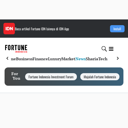
Baca artikel
Fortune IDN
lainnya di IDN App
Install
Home
Business
Finance
Luxury
Market
News
Sharia
Tech
For
Fortune Indonesia Investment Forum
Majalah Fortune Indonesia
I
You