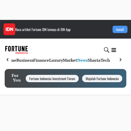
Baca artikel
Fortune IDN
lainnya di IDN App
Install
Home
Business
Finance
Luxury
Market
News
Sharia
Tech
For
Fortune Indonesia Investment Forum
Majalah Fortune Indonesia
I
You