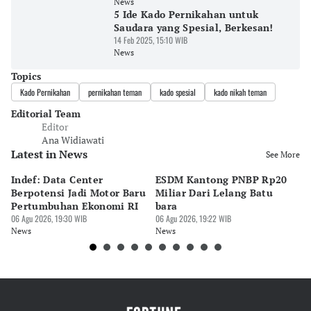
News
5 Ide Kado Pernikahan untuk
Saudara yang Spesial, Berkesan!
14 Feb 2025, 15:10 WIB
News
Topics
Kado Pernikahan
pernikahan teman
kado spesial
kado nikah teman
Editorial Team
Editor
Ana Widiawati
Latest in News
See More
Indef: Data Center
ESDM Kantong PNBP Rp20
Ek
Berpotensi Jadi Motor Baru
Miliar Dari Lelang Batu
Tu
Pertumbuhan Ekonomi RI
bara
P
06 Agu 2026, 19:30 WIB
06 Agu 2026, 19:22 WIB
06 
News
News
Ne