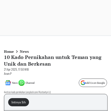
Home
News
10 Kado Pernikahan untuk Teman yang
Unik dan Berkesan
21 Apr 2025, 17:50 WIB
Arum P
News
Channel
Add Us on Google
ilustrasi kado pernikahan (unsplash.com/Kostiantyn Li)
Intinya Sih