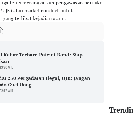
K juga terus meningkatkan pengawasan perilaku
PUJK) atau market conduct untuk
yang terlibat kejadian scam.
l Kabar Terbaru Patriot Bond: Siap
tkan
 19:28 WIB
i 230 Pergadaian Ilegal, OJK: Jangan
sin Cuci Uang
 13:17 WIB
Trendi