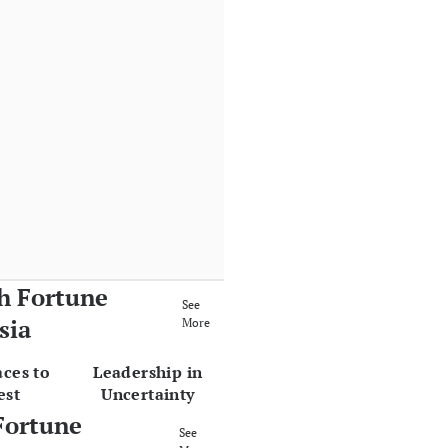
h Fortune
See
sia
More
aces to
Leadership in
est
Uncertainty
Fortune
See