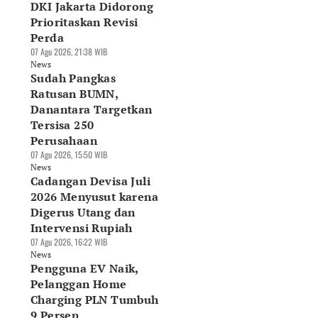
DKI Jakarta Didorong
Prioritaskan Revisi
Perda
sar Alas Kaki RI
DJP Tunda
Indef: Data Center
07 Agu 2026, 21:38 WIB
rpotensi Rp290
Pemungutan PPh E-
Berpotensi Jadi
News
iliun, Industri
Commerce, Pajak
Motor Baru
Sudah Pangkas
nta Deregulasi
Seller Batal
Pertumbuhan
Ratusan BUMN,
Agu 2026, 10:41 WIB
Dipotong
Ekonomi RI
Danantara Targetkan
ws
07 Agu 2026, 07:58 WIB
06 Agu 2026, 19:30 WIB
Tersisa 250
News
News
Perusahaan
07 Agu 2026, 15:50 WIB
News
Cadangan Devisa Juli
2026 Menyusut karena
Digerus Utang dan
Intervensi Rupiah
07 Agu 2026, 16:22 WIB
News
Pengguna EV Naik,
Pelanggan Home
Charging PLN Tumbuh
9 Persen