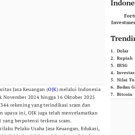
Indone
For
Investme
Trendi
1
.
Dolar
2
.
Rupiah
3
.
IHSG
4
.
Investas
5
.
Nilai T
6
.
Badan G
ritas Jasa Keuangan (
OJK
) melalui Indonesia
7
.
Bitcoin
ak November 2024 hingga 16 Oktober 2025
344 rekening yang terindikasi scam dan
n upaya ini, OJK juga telah menyelamatkan
 yang berpotensi terkena scam.
rilaku Pelaku Usaha Jasa Keuangan, Edukasi,