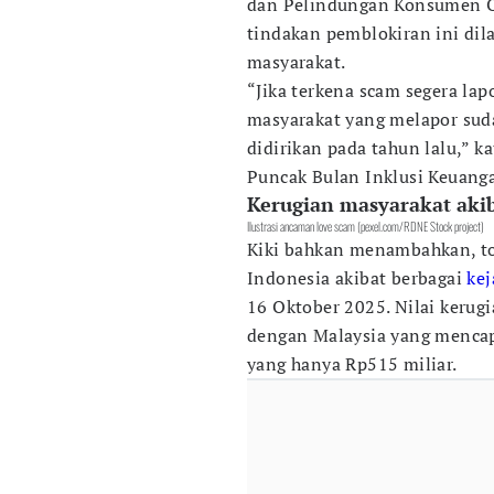
dan Pelindungan Konsumen OJ
tindakan pemblokiran ini dil
masyarakat.
“Jika terkena scam segera lap
masyarakat yang melapor suda
didirikan pada tahun lalu,” k
Puncak Bulan Inklusi Keuanga
Kerugian masyarakat akib
Ilustrasi ancaman love scam (pexel.com/RDNE Stock project)
Kiki bahkan menambahkan, to
Indonesia akibat berbagai
kej
16 Oktober 2025. Nilai kerug
dengan Malaysia yang mencapa
yang hanya Rp515 miliar.