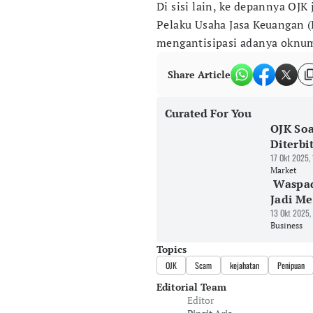
Di sisi lain, ke depannya OJ
Pelaku Usaha Jasa Keuangan (
mengantisipasi adanya oknum 
Share Article
Curated For You
OJK Soa
Diterbi
17 Okt 2025,
Market
Waspada
Jadi Me
13 Okt 2025,
Business
Topics
OJK
Scam
kejahatan
Penipuan
Editorial Team
Editor