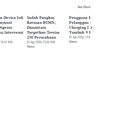
See More
n Devisa Juli
Sudah Pangkas
Pengguna EV Naik,
Pa
nyusut
Ratusan BUMN,
Pelanggan Home
Be
Digerus
Danantara
Charging PLN
Tr
an Intervensi
Targetkan Tersisa
Tumbuh 9 Persen
Mi
250 Perusahaan
07 Agu 2026, 13:06 WIB
07 
 16:22 WIB
07 Agu 2026, 15:50 WIB
News
Ne
News