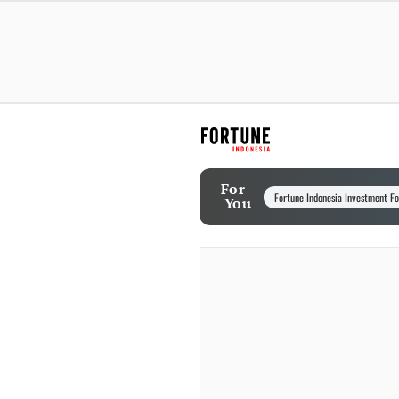
For
Fortune Indonesia Investment F
You