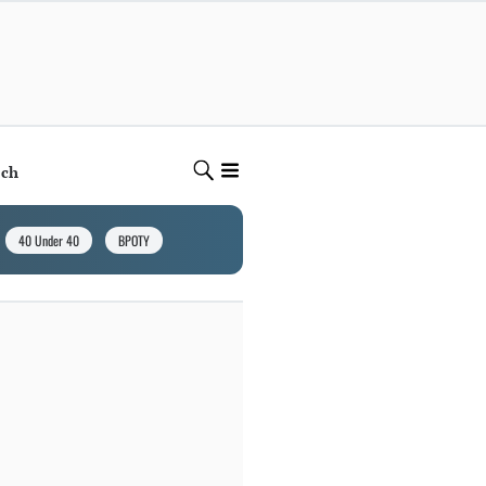
ech
40 Under 40
BPOTY