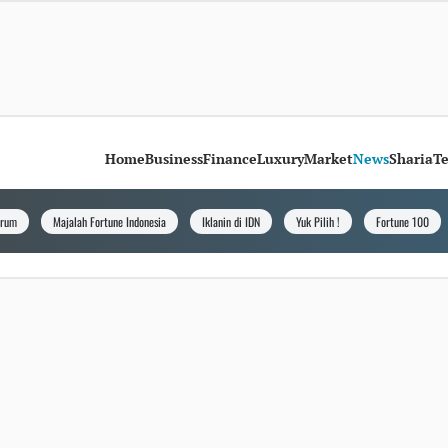
Home
Business
Finance
Luxury
Market
News
Sharia
T
orum
Majalah Fortune Indonesia
Iklanin di IDN
Yuk Pilih !
Fortune 100