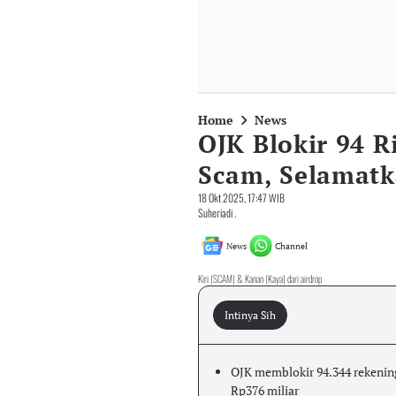
Home
News
OJK Blokir 94 R
Scam, Selamat
18 Okt 2025, 17:47 WIB
Suheriadi .
News
Channel
Kiri (SCAM) & Kanan (Kaya) dari airdrop
Intinya Sih
OJK memblokir 94.344 rekenin
Rp376 miliar