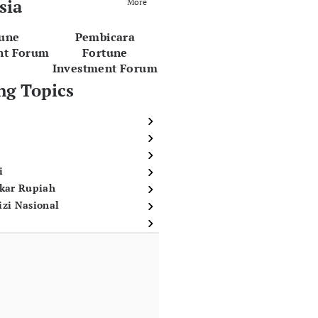
sia
More
tune
Pembicara
nt Forum
Fortune
Investment Forum
ng Topics
i
ukar Rupiah
izi Nasional