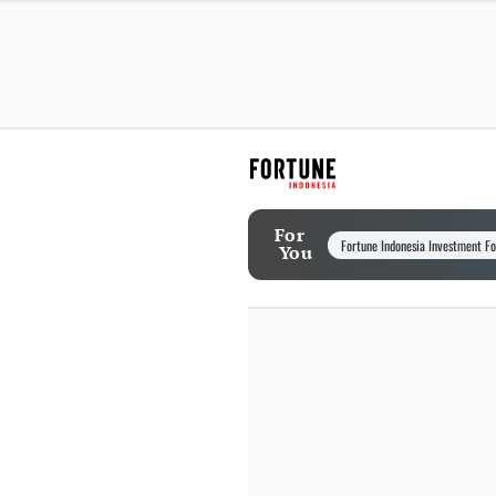
For
Fortune Indonesia Investment F
You