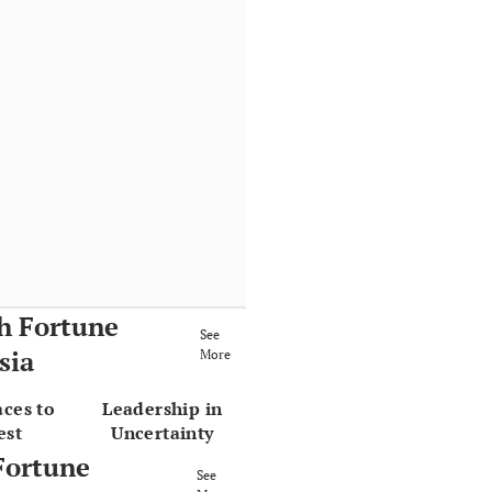
h Fortune
See
sia
More
aces to
Leadership in
est
Uncertainty
Fortune
See