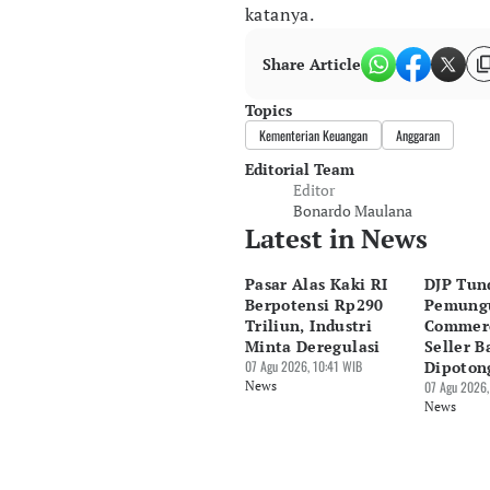
katanya.
Share Article
Topics
Kementerian Keuangan
Anggaran
Editorial Team
Editor
Bonardo Maulana
Latest in News
Pasar Alas Kaki RI
DJP Tun
Berpotensi Rp290
Pemungu
Triliun, Industri
Commerc
Minta Deregulasi
Seller B
07 Agu 2026, 10:41 WIB
Dipoton
News
07 Agu 2026,
News