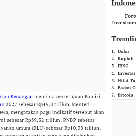
Indone
For
Investme
Trendi
1
.
Dolar
2
.
Rupiah
3
.
IHSG
4
.
Investas
5
.
Nilai T
6
.
Badan G
7
.
Bitcoin
rian Keuangan
meminta persetujuan Komisi
an
2027 sebesar Rp49,8 triliun. Menteri
wa, mengatakan pagu indikatif tersebut akan
urni sebesar Rp39,32 triliun, PNBP sebesar
ayanan umum (BLU) sebesar Rp10,38 triliun.
ima program prioritas yang akan dijalankan