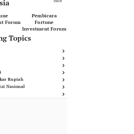
sia
More
tune
Pembicara
nt Forum
Fortune
Investment Forum
ng Topics
i
ukar Rupiah
izi Nasional