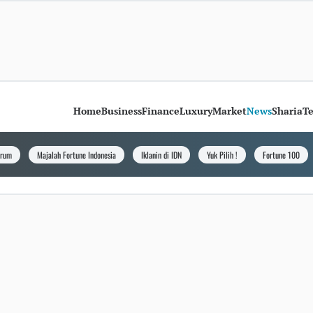
Home
Business
Finance
Luxury
Market
News
Sharia
T
orum
Majalah Fortune Indonesia
Iklanin di IDN
Yuk Pilih !
Fortune 100