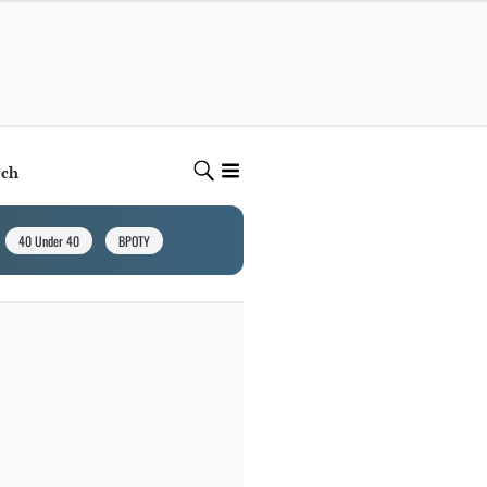
ech
40 Under 40
BPOTY