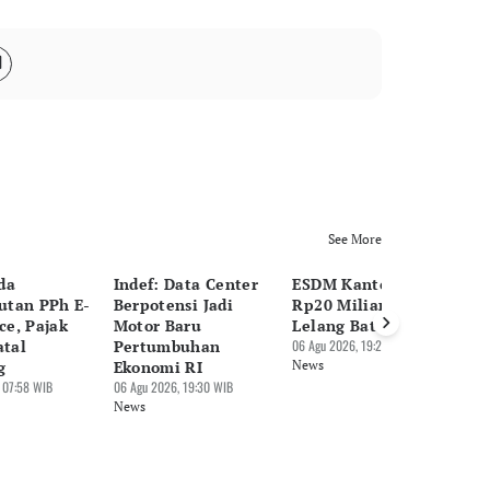
See More
da
Indef: Data Center
ESDM Kantong PNBP
Ek
tan PPh E-
Berpotensi Jadi
Rp20 Miliar Dari
Tu
e, Pajak
Motor Baru
Lelang Batu bara
A
atal
Pertumbuhan
06 Agu 2026, 19:22 WIB
U
g
Ekonomi RI
News
06 
 07:58 WIB
06 Agu 2026, 19:30 WIB
Ne
News