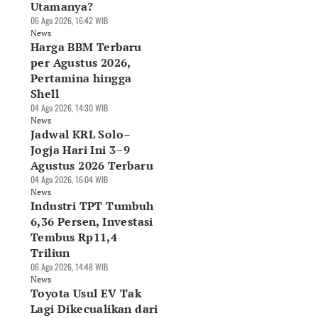
Utamanya?
06 Agu 2026, 16:42 WIB
News
Harga BBM Terbaru
per Agustus 2026,
Pertamina hingga
Shell
04 Agu 2026, 14:30 WIB
News
Jadwal KRL Solo–
Jogja Hari Ini 3–9
Agustus 2026 Terbaru
04 Agu 2026, 16:04 WIB
onomi Indonesia
Ekspor Kosmetik RI
Industri TPT
News
mbuh 5,29 Persen,
Capai US$2 Miliar,
Tumbuh 6,36 Perse
Industri TPT Tumbuh
pa Penopang
Kemendag Dorong
Investasi Tembus
6,36 Persen, Investasi
tamanya?
Perluas Pasar
Rp11,4 Triliun
Tembus Rp11,4
Agu 2026, 16:42 WIB
06 Agu 2026, 16:02 WIB
06 Agu 2026, 14:48 WIB
ws
Triliun
News
News
06 Agu 2026, 14:48 WIB
News
Toyota Usul EV Tak
Lagi Dikecualikan dari