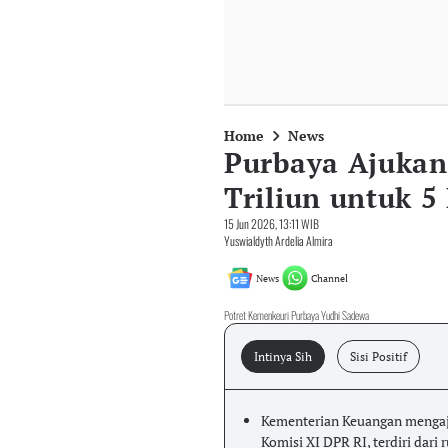
Home
News
Purbaya Ajukan
Triliun untuk 
15 Jun 2026, 13:11 WIB
Yuswialdyth Ardelia Almira
News
Channel
Potret Kemenkeuri Purbaya Yudhi Sadewa
Intinya Sih
Sisi Positif
Kementerian Keuangan mengaju
Komisi XI DPR RI, terdiri dari