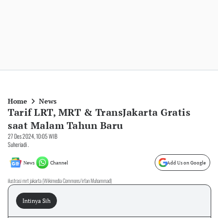
Home
News
Tarif LRT, MRT & TransJakarta Gratis
saat Malam Tahun Baru
27 Des 2024, 10:05 WIB
Suheriadi .
News
Channel
Add Us on Google
ilustrasi mrt jakarta (Wikimedia Commons/irfan Muhammad)
Intinya Sih