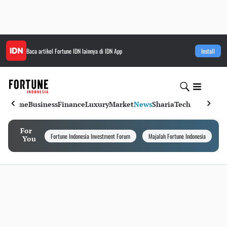
Baca artikel
Fortune IDN
lainnya di IDN App
Install
Home
Business
Finance
Luxury
Market
News
Sharia
Tech
For
Fortune Indonesia Investment Forum
Majalah Fortune Indonesia
I
You