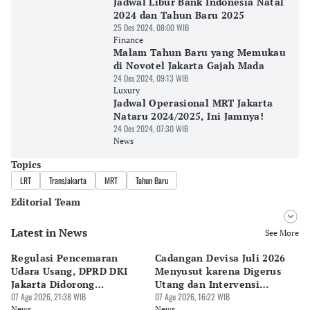
Jadwal Libur Bank Indonesia Natal
2024 dan Tahun Baru 2025
25 Des 2024, 08:00 WIB
Finance
Malam Tahun Baru yang Memukau
di Novotel Jakarta Gajah Mada
24 Des 2024, 09:13 WIB
Luxury
Jadwal Operasional MRT Jakarta
Nataru 2024/2025, Ini Jamnya!
24 Des 2024, 07:30 WIB
News
Topics
LRT
TransJakarta
MRT
Tahun Baru
Editorial Team
Latest in News
Editor
See More
Pingit Aria
Regulasi Pencemaran
Cadangan Devisa Juli 2026
S
Editor
Udara Usang, DPRD DKI
Menyusut karena Digerus
B
Suheriadi .
Jakarta Didorong
Utang dan Intervensi
Ta
Prioritaskan Revisi Perda
07 Agu 2026, 21:38 WIB
Rupiah
07 Agu 2026, 16:22 WIB
P
07 
News
News
Ne