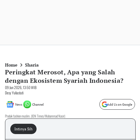
Home
Sharia
Peringkat Merosot, Apa yang Salah
dengan Ekosistem Syariah Indonesia?
09 Jun 2026, 13:50 WIB
Desy Yuliastuti
News
Channel
Add Us on Google
Produk fashion muslim. (IDN Times/Muhammad Nasir)
Intinya Sih