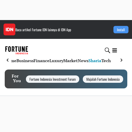
Baca artikel
Fortune IDN
lainnya di IDN App
Install
Home
Business
Finance
Luxury
Market
News
Sharia
Tech
For
Fortune Indonesia Investment Forum
Majalah Fortune Indonesia
I
You