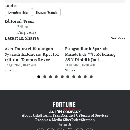
Topics
Ekosistem Halal
Ekonomi Syariah
Editorial Team
Editor
Pingit Aria
Latest in Sharia
See More
Aset Industri Keuangan
Pangsa Bank Syariah
MU
Syariah Indonesia Rp3.131
Mandek di 7%, Rekening
Kr
triliun, Tembus Rekor
ASN Dibidik Jadi
Di
Sejarah
07 Agu 2026, 10:42 WIB
Pendorong
31 Jul 2026, 16:10 WIB
27 
Sharia
Sharia
Sh
About Us
Editorial Team
Contact Us
Terms of Services
Pedoman Media Siber
Index
Sitemap
Follow Us