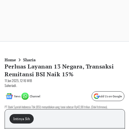
Home
Sharia
Perluas Layanan 13 Negara, Transaksi
Remitansi BSI Naik 15%
11 Jun 2025, 12:16 WIB
Suheriadi .
News
Channel
Add Us on Google
PT Bank Syariah Indonesia Tbk (BSI) menyediakan uang tunai sebesar Rp42,88 triliun. (Dok/Istimewa).
Intinya Sih