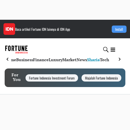
Baca artikel
Fortune IDN
lainnya di IDN App
Install
Home
Business
Finance
Luxury
Market
News
Sharia
Tech
For
Fortune Indonesia Investment Forum
Majalah Fortune Indonesia
I
You