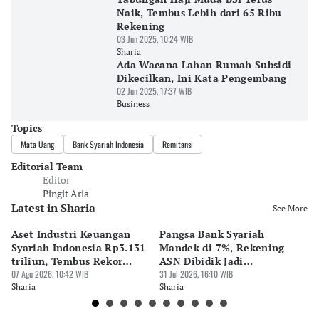
Naik, Tembus Lebih dari 65 Ribu
Rekening
03 Jun 2025, 10:24 WIB
Sharia
Ada Wacana Lahan Rumah Subsidi
Dikecilkan, Ini Kata Pengembang
02 Jun 2025, 17:37 WIB
Business
Topics
Mata Uang
Bank Syariah Indonesia
Remitansi
Editorial Team
Editor
Pingit Aria
Latest in Sharia
See More
Aset Industri Keuangan
Pangsa Bank Syariah
MU
Syariah Indonesia Rp3.131
Mandek di 7%, Rekening
Kr
triliun, Tembus Rekor
ASN Dibidik Jadi
Di
Sejarah
07 Agu 2026, 10:42 WIB
Pendorong
31 Jul 2026, 16:10 WIB
27 
Sharia
Sharia
Sh