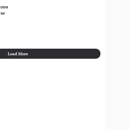
tama
se
Load More