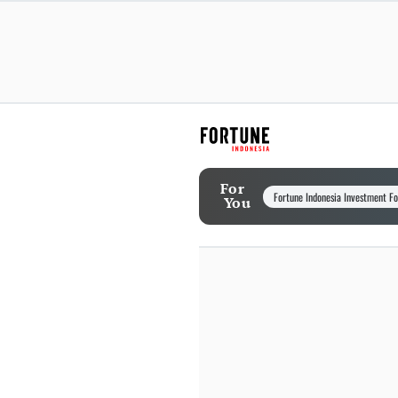
For
Fortune Indonesia Investment F
You