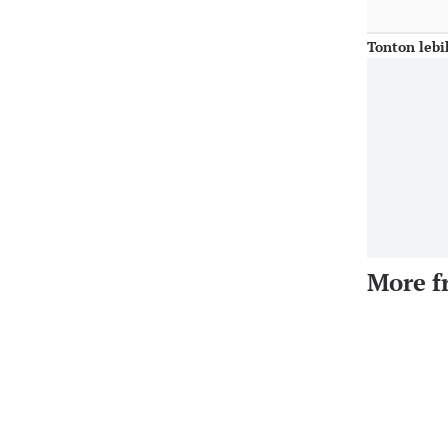
Tonton lebi
More f