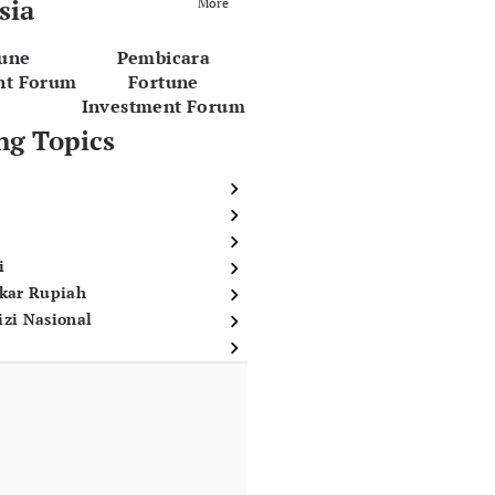
sia
More
tune
Pembicara
nt Forum
Fortune
Investment Forum
ng Topics
i
ukar Rupiah
izi Nasional