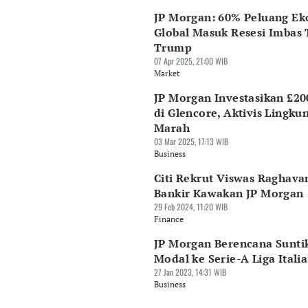
JP Morgan: 60% Peluang E
Global Masuk Resesi Imbas 
Trump
07 Apr 2025, 21:00 WIB
Market
JP Morgan Investasikan £20
di Glencore, Aktivis Lingku
Marah
03 Mar 2025, 17:13 WIB
Business
Citi Rekrut Viswas Raghava
Bankir Kawakan JP Morgan
29 Feb 2024, 11:20 WIB
Finance
JP Morgan Berencana Sunti
Modal ke Serie-A Liga Italia
27 Jan 2023, 14:31 WIB
Business