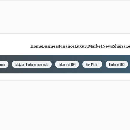
Home
Business
Finance
Luxury
Market
News
Sharia
T
orum
Majalah Fortune Indonesia
Iklanin di IDN
Yuk Pilih !
Fortune 100