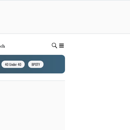
ech
40 Under 40
BPOTY