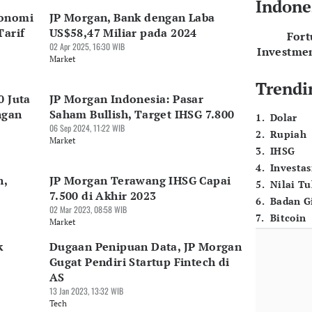
Indone
konomi
JP Morgan, Bank dengan Laba
Tarif
US$58,47 Miliar pada 2024
For
02 Apr 2025, 16:30 WIB
Investme
Market
Trendi
0 Juta
JP Morgan Indonesia: Pasar
ngan
Saham Bullish, Target IHSG 7.800
1
.
Dolar
06 Sep 2024, 11:22 WIB
2
.
Rupiah
Market
3
.
IHSG
4
.
Investas
n,
JP Morgan Terawang IHSG Capai
5
.
Nilai T
7.500 di Akhir 2023
6
.
Badan G
02 Mar 2023, 08:58 WIB
7
.
Bitcoin
Market
k
Dugaan Penipuan Data, JP Morgan
Gugat Pendiri Startup Fintech di
AS
13 Jan 2023, 13:32 WIB
Tech