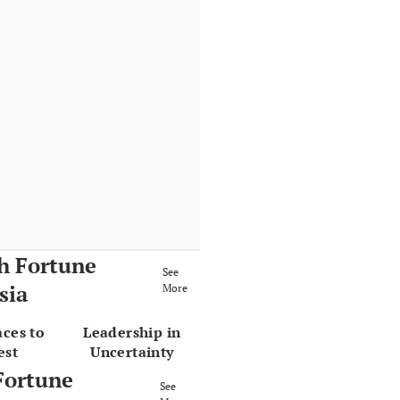
h Fortune
See
sia
More
aces to
Leadership in
est
Uncertainty
Fortune
See