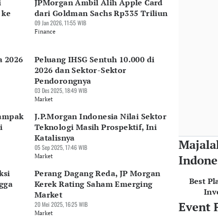
i
JPMorgan Ambil Alih Apple Card
 ke
dari Goldman Sachs Rp335 Triliun
09 Jan 2026, 11:55 WIB
Finance
a 2026
Peluang IHSG Sentuh 10.000 di
2026 dan Sektor-Sektor
Pendorongnya
03 Des 2025, 18:49 WIB
Market
dampak
J.P.Morgan Indonesia Nilai Sektor
i
Teknologi Masih Prospektif, Ini
Katalisnya
Majala
05 Sep 2025, 17:46 WIB
Market
Indone
ksi
Perang Dagang Reda, JP Morgan
Best Pl
gga
Kerek Rating Saham Emerging
Inv
Market
Event 
20 Mei 2025, 16:25 WIB
Market