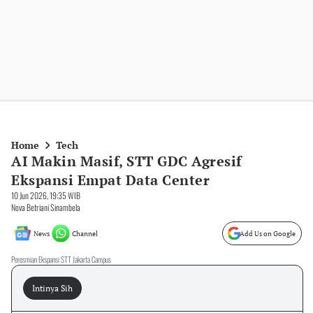
Home
Tech
AI Makin Masif, STT GDC Agresif
Ekspansi Empat Data Center
10 Jun 2026, 19:35 WIB
Nova Betriani Sinambela
News
Channel
Add Us on Google
Peresmian Ekspansi STT Jakarta Campus
Intinya Sih