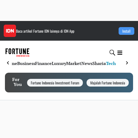
Baca artikel
Fortune IDN
lainnya di IDN App
Install
Home
Business
Finance
Luxury
Market
News
Sharia
Tech
For
Fortune Indonesia Investment Forum
Majalah Fortune Indonesia
I
You