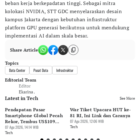
beban kerja berkepadatan tinggi. Sebagai mitra
kolokasi NVIDIA, STT GDC menyelaraskan desain
kampus Jakarta dengan kebutuhan infrastruktur
platform GPU generasi berikutnya untuk mendukung
implementasi AI dalam skala besar.
Share Article
Topics
Data Center
Pusat Data
Infrastruktur
Editorial Team
Editor
Ekarina .
Latest in Tech
See More
Pendapatan Pasar
War Tiket Upacara HUT ke-
Tr
Smartphone Global Pecah
81 RI, Ini Link dan Caranya
Pe
Rekor, Tembus US$109
07 Agu 2026, 12:06 WIB
BA
Miliar
07 Agu 2026, 14:14 WIB
Tech
S
07 
Tech
Te