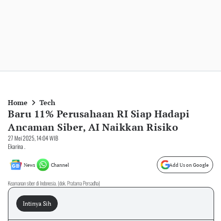
Home
Tech
Baru 11% Perusahaan RI Siap Hadapi
Ancaman Siber, AI Naikkan Risiko
27 Mei 2025, 14:04 WIB
Ekarina .
News
Channel
Add Us on Google
Keamanan siber di Indonesia. (dok. Pratama Persadha)
Intinya Sih