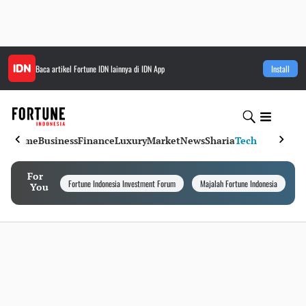
Baca artikel
Fortune IDN
lainnya di IDN App
Install
Home
Business
Finance
Luxury
Market
News
Sharia
Tech
For
Fortune Indonesia Investment Forum
Majalah Fortune Indonesia
I
You