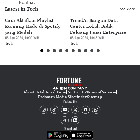
Ekarina .
Latest in Tech
See More
Cara Aktifkan Playlist
TrendAI Bangun Data
Sc
Running Mode di Spotify
Center Lokal, Bidik
In
yang Mudah
Peluang Pasar Enterprise
Em
05 Agu 2026, 19:09 WIB
05 Agu 2026, 10:48 WIB
03 
Tech
Tech
Te
About Us
Editorial Team
Contact Us
Terms of Services
Pedoman Media Siber
Index
Sitemap
Follow Us
Download