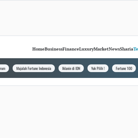
Home
Business
Finance
Luxury
Market
News
Sharia
T
orum
Majalah Fortune Indonesia
Iklanin di IDN
Yuk Pilih !
Fortune 100