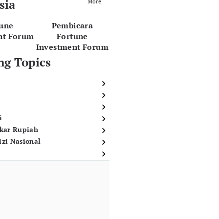
sia
More
tune
Pembicara
nt Forum
Fortune
Investment Forum
ng Topics
i
ukar Rupiah
izi Nasional