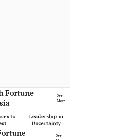
h Fortune
See
sia
More
aces to
Leadership in
est
Uncertainty
Fortune
See