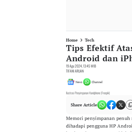
Home
Tech
Tips Efektif At
Android dan i
19 Agu 2024, 13:45 WIB
TIFANI ARUAN
News
Channel
Ilustrasi Penyimpanan Handphone (Freepik)
Share Article
Memori penyimpanan penuh 
dihadapi pengguna HP Androi