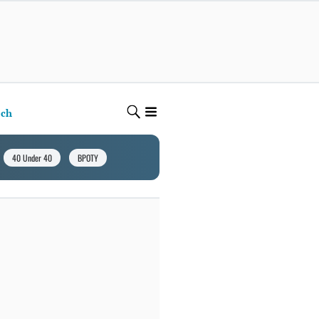
ech
40 Under 40
BPOTY