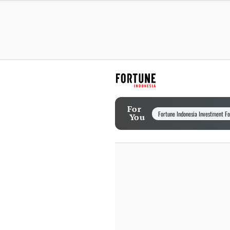
For
Fortune Indonesia Investment F
You