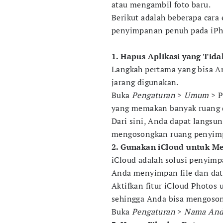
atau mengambil foto baru.
Berikut adalah beberapa cara
penyimpanan penuh pada iPh
1. Hapus Aplikasi yang Tid
Langkah pertama yang bisa A
jarang digunakan.
Buka
Pengaturan
>
Umum
> P
yang memakan banyak ruang d
Dari sini, Anda dapat langsu
mengosongkan ruang penyim
2. Gunakan iCloud untuk M
iCloud adalah solusi penyim
Anda menyimpan file dan data
Aktifkan fitur iCloud Photos
sehingga Anda bisa mengoson
Buka
Pengaturan
>
Nama An