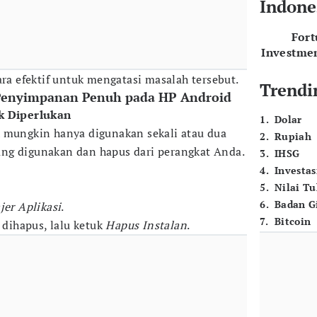
Indone
For
Investme
ara efektif untuk mengatasi masalah tersebut.
Trendi
Penyimpanan Penuh pada HP Android
ak Diperlukan
1
.
Dolar
h mungkin hanya digunakan sekali atau dua
2
.
Rupiah
arang digunakan dan hapus dari perangkat Anda.
3
.
IHSG
4
.
Investas
5
.
Nilai T
6
.
Badan G
er Aplikasi
.
7
.
Bitcoin
n dihapus, lalu ketuk
Hapus Instalan
.